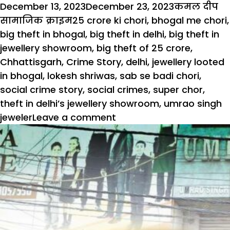
Posted
Author
Ca
December 13, 2023
December 23, 2023
कमल दीप
on
Tags
सामाजिक क्राइम
25 crore ki chori
,
bhogal me chori
,
big theft in bhogal
,
big theft in delhi
,
big theft in
jewellery showroom
,
big theft of 25 crore
,
Chhattisgarh
,
Crime Story
,
delhi
,
jewellery looted
in bhogal
,
lokesh shriwas
,
sab se badi chori
,
social crime story
,
social crimes
,
super chor
,
theft in delhi’s jewellery showroom
,
umrao singh
jeweler
Leave a comment