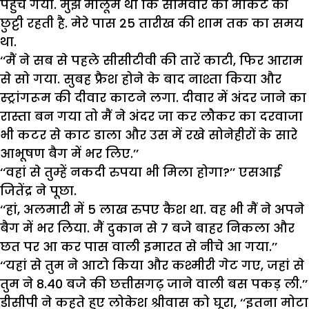
पहुंच गया. मुझे मालूम था कि सोमवार को मार्केट की
छुट्टी रहती है. मेरे पास 25 तारीख की शाम तक का समय
था.
‘‘मैं ने सब से पहले सीसीटीवी की तारें काटी, फिर आराम
से सो गया. सुबह फ्रैश होने के बाद नाश्ता किया और
स्ट्रांगरूम की दीवार काटने लगा. दीवार में अंदर जाने का
रास्ता बन गया तो मैं ने अंदर जा कर लौकर का दरवाजा
भी कटर से काट डाला और उस में रखे सोनेहीरों के सारे
आभूषण बैग में भर लिए.’’
‘‘वहां से तुम्हें नकदी रुपया भी मिला होगा?’’ एसआई
जितेंद्र ने पूछा.
‘‘हां, अलमारी में 5 लाख रुपए कैश था. वह भी मैं ने अपने
बैग में भर लिया. मैं दुकान से 7 बजे बाहर निकला और
छत पर आ कर पास वाली इमारत से नीचे आ गया.’’
‘‘यहां से तुम ने आटो किया और कश्मीरी गेट गए, जहां से
तुम ने 8.40 बजे की छत्तीसगढ़ जाने वाली बस पकड़ ली.’’
डीसीपी ने कहते हुए लोकेश श्रीवास को घूरा, ‘‘इतना मोटा