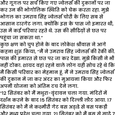
और गूगल पर सर्च किए गए ज्वेलर्स की दुकानों पर जा
कर उन की भोगोलिक स्थिति को चेक करता रहा. मुझे
भोगल का उमराव सिंह ज्वेलर्स चोरी के लिए सब से
आसान टारगेट लगा. क्योंकि इस के पास जो इमारत थी,
उस में कई परिवार रहते थे. उस की सीढिय़ों से छत पर
पहुंचा जा सकता था.’’
कुछ क्षण को चुप होने के बाद लोकेश श्रीवास ने आगे
कहना शुरू किया, ‘‘मैं ने उमराव सिंह ज्वेलर्स की रेकी की.
पास की इमारत से छत पर जा कर देखा. मुझे किसी ने भी
नहीं टोका. शायद वहां रहने वाले लोग यही सोच रहे थे कि
मैं किसी परिवार का मेहमान हूं. मैं ने उमराव सिंह ज्वेलर्स
की दुकान में जा कर अंदर का मुआयना किया और फिर
अपनी योजना को अंतिम टच देने लगा.
‘‘12 सितंबर को मैं मथुरा-वृंदावन चला गया. मंदिरों में
दर्शन करने के बाद 15 सितंबर को दिल्ली लौट आया. 17
सितंबर को मैं ने कश्मीरी गेट बस अड्ïडे से बस पकड़ी
और मध्य प्रदेश चला गया. 21 सितंबर को मैं बस से साढ़े 7