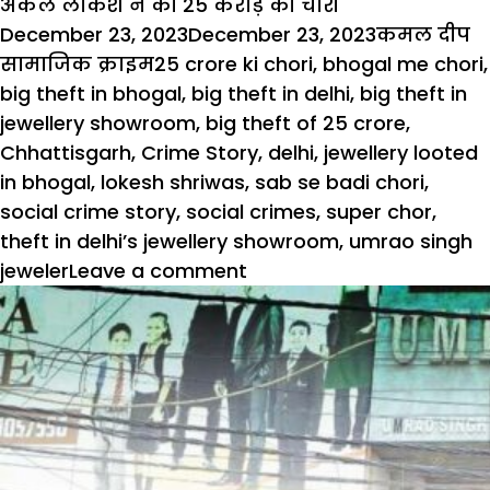
अकेले लोकेश ने की 25 करोड़ की चोरी
Posted
Author
C
December 23, 2023
December 23, 2023
कमल दीप
on
Tags
सामाजिक क्राइम
25 crore ki chori
,
bhogal me chori
,
big theft in bhogal
,
big theft in delhi
,
big theft in
jewellery showroom
,
big theft of 25 crore
,
Chhattisgarh
,
Crime Story
,
delhi
,
jewellery looted
in bhogal
,
lokesh shriwas
,
sab se badi chori
,
social crime story
,
social crimes
,
super chor
,
theft in delhi’s jewellery showroom
,
umrao singh
jeweler
Leave a comment