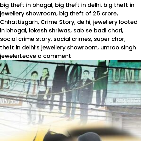
big theft in bhogal
,
big theft in delhi
,
big theft in
jewellery showroom
,
big theft of 25 crore
,
Chhattisgarh
,
Crime Story
,
delhi
,
jewellery looted
in bhogal
,
lokesh shriwas
,
sab se badi chori
,
social crime story
,
social crimes
,
super chor
,
theft in delhi’s jewellery showroom
,
umrao singh
jeweler
Leave a comment