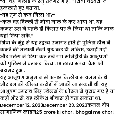
‘‘व.. वह भिलाई के स्मृतिनगर में है…’’ शिवा चंद्रवंशी ने
हकलाते हुए बताया.
‘‘वह तुम से कब मिला था?’’
‘‘कल वह दिल्ली से मोटा माल ले कर आया था. यह
कमरा उस ने पहले ही किराए पर ले लिया था ताकि माल
यहां छिपा सके.’’
शिवा के मुंह से यह रहस्य उजागर होते ही पुलिस टीम ने
कमरे की तलाशी लेनी शुरू कर दी. तकिए, रजाई गद्दों
और पलंग में छिपा कर रखे गए सोनेहीरों के आभूषणों
को पुलिस ने बरामद किया. 19 लाख रुपया कैश भी
बरामद हुआ.
यह आभूषण अनुमान से 18-19 किलोग्राम वजन के थे
और इन की कीमत करोड़ों में आंकी जा सकती थी. यह
आभूषण उमराव सिंह ज्वेलर्स के शोरूम से चुराए गए हैं या
कहीं और से, यह लोकेश श्रीवास ही बता सकता था.
Posted
Author
Ca
December 12, 2023
December 23, 2023
कमल दीप
on
Tags
सामाजिक क्राइम
25 crore ki chori
,
bhogal me chori
,