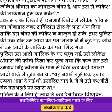
रघुवंशी के वाट्सऐप पर भेज दिया. और कहा, ‘‘यह
लोकेश श्रीवास का मोबाइल नंबर है. आप इस से लोकेश
की लोकेशन ट्रेस कर सकेंगे.’’
उधर से नंबर मिलते ही एसआई जितेंद्र ने लोकेश श्रीवास
का मोबाइल नंबर सर्विलांस सेल के पास भेज दिया,
ताकि इस नंबर की लोकेशन मालूम हो सके. इधर पुलिस
की एक टीम उस आटो का पता तलाशने में जुट गई. जांच
में उस आटो के मालिक का पता मिल गया.
पुलिस उस आटो मालिक के घर पहुंच गई. उसे लोकेश
श्रीवास की फोटो दिखा कर पूछा गया कि कल रात इसे
उमराव सिंह ज्वेलर्स के पास से बिठा कर कहां उतारा?
आटो वाले ने तुरंत बताया, ‘‘वह सवारी मुझे एक हजार
रुपया भाड़ा दे गई थी, इसलिए याद है. मैं ने उसे कश्मीरी
गेट बसअड्ïडे पर उतारा था.’’
पुलिस के 4 सिपाही साथ ले कर इंसपेक्टर विष्णुदत्त,
अनलिमिटेड कहानियां-आर्टिकल पढ़ने के लिए
इंसपेक्टर दिनेश और निजामुद्दीन थाने के एसआई जितेंद्र
सब्सक्राइब करें
कश्मीरी गेट बसअड्डा पहुंच गए.