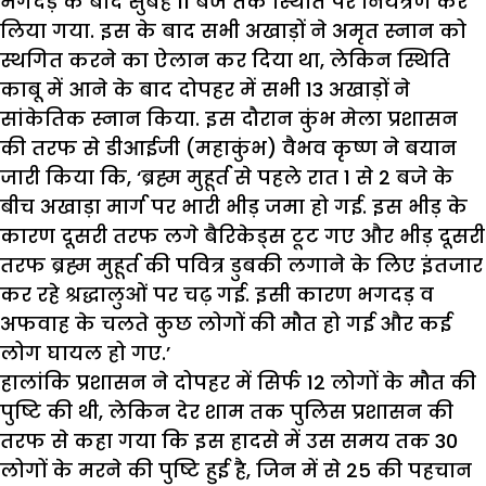
भगदड़ के बाद सुबह
11
बजे तक स्थिति पर नियंत्रण कर
लिया गया. इस के बाद सभी अखाड़ों ने अमृत स्नान को
स्थगित करने का ऐलान कर दिया था
,
लेकिन स्थिति
काबू में आने के बाद दोपहर में सभी
13
अखाड़ों ने
सांकेतिक स्नान किया.
इस दौरान कुंभ मेला प्रशासन
की तरफ से डीआईजी (महाकुंभ) वैभव कृष्ण ने बयान
जारी किया कि
, ‘
ब्रह्म मुहूर्त से पहले रात
1
से
2
बजे के
बीच अखाड़ा मार्ग पर भारी भीड़ जमा हो गई. इस भीड़ के
कारण दूसरी तरफ लगे बैरिकेड्स टूट गए और भीड़ दूसरी
तरफ ब्रह्म मुहूर्त की पवित्र डुबकी लगाने के लिए इंतजार
कर रहे श्रद्धालुओं पर चढ़ गई. इसी कारण भगदड़ व
अफवाह के चलते कुछ लोगों की मौत हो गई और कई
लोग घायल हो गए.
’
हालांकि प्रशासन ने दोपहर में सिर्फ
12
लोगों के मौत की
पुष्टि की थी
,
लेकिन देर शाम तक पुलिस प्रशासन की
तरफ से कहा गया कि इस हादसे में उस समय तक
30
लोगों के मरने की पुष्टि हुई है
,
जिन में से
25
की पहचान