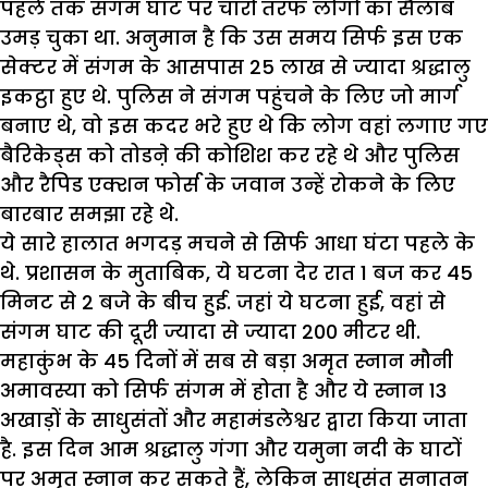
पहले तक संगम घाट पर चारों तरफ लोगों का सैलाब
उमड़ चुका था. अनुमान है कि उस समय सिर्फ इस एक
सेक्टर में संगम के आसपास
25
लाख से ज्यादा श्रद्धालु
इकट्ठा हुए थे.
पुलिस ने संगम पहुंचने के लिए जो मार्ग
बनाए थे
,
वो इस कदर भरे हुए थे कि लोग वहां लगाए गए
बैरिकेड्स को तोडऩे की कोशिश कर रहे थे और पुलिस
और रैपिड एक्शन फोर्स के जवान उन्हें रोकने के लिए
बारबार समझा रहे थे.
ये सारे हालात भगदड़ मचने से सिर्फ आधा घंटा पहले के
थे. प्रशासन के मुताबिक
,
ये घटना देर रात
1
बज कर
45
मिनट से
2
बजे के बीच हुई. जहां ये घटना हुई
,
वहां से
संगम घाट की दूरी ज्यादा से ज्यादा
200
मीटर थी.
महाकुंभ के
45
दिनों में सब से बड़ा अमृत स्नान मौनी
अमावस्या को सिर्फ संगम में होता है और ये स्नान
13
अखाड़ों के साधुसंतों और महामंडलेश्वर द्वारा किया जाता
है. इस दिन आम श्रद्धालु गंगा और यमुना नदी के घाटों
पर अमृत स्नान कर सकते हैं
,
लेकिन साधुसंत सनातन