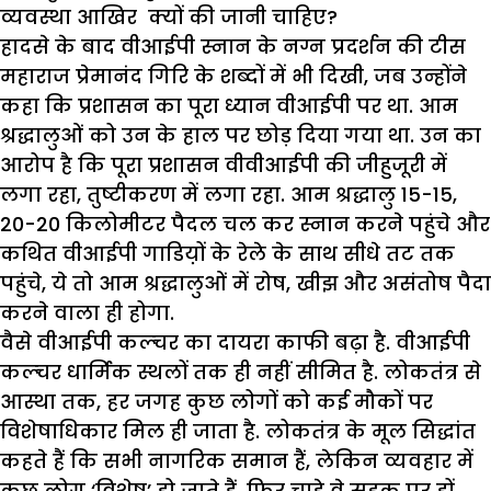
व्यवस्था आखिर क्यों की जानी चाहिए
?
हादसे के बाद वीआईपी स्नान के नग्न प्रदर्शन की टीस
महाराज प्रेमानंद गिरि के शब्दों में भी दिखी
,
जब उन्होंने
कहा कि प्रशासन का पूरा ध्यान वीआईपी पर था. आम
श्रद्धालुओं को उन के हाल पर छोड़ दिया गया था. उन का
आरोप है कि पूरा प्रशासन वीवीआईपी की जीहुजूरी में
लगा रहा
,
तुष्टीकरण में लगा रहा.
आम श्रद्धालु
15-15,
20-20
किलोमीटर पैदल चल कर स्नान करने पहुंचे और
कथित वीआईपी गाडिय़ों के रेले के साथ सीधे तट तक
पहुंचे
,
ये तो आम श्रद्धालुओं में रोष
,
खीझ और असंतोष पैदा
करने वाला ही होगा.
वैसे वीआईपी कल्चर का दायरा काफी बढ़ा है. वीआईपी
कल्चर धार्मिक स्थलों तक ही नहीं सीमित है. लोकतंत्र से
आस्था तक
,
हर जगह कुछ लोगों को कई मौकों पर
विशेषाधिकार मिल ही जाता है. लोकतंत्र के मूल सिद्धांत
कहते हैं कि सभी नागरिक समान हैं
,
लेकिन व्यवहार में
कुछ लोग
‘
विशेष
’
हो जाते हैं
,
फिर चाहे वे सड़क पर हों
,