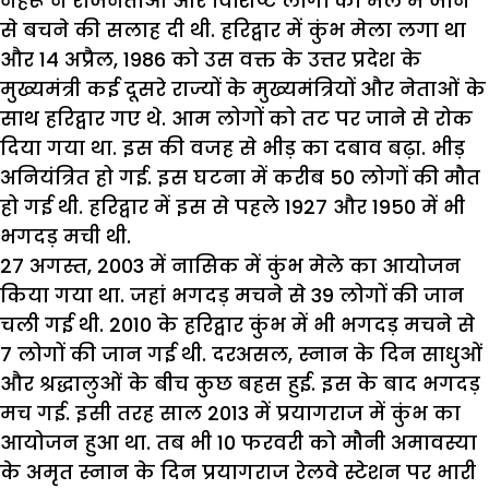
नेहरू ने राजनेताओं और विशिष्ट लोगों को मेले में जाने
से बचने की सलाह दी थी.
हरिद्वार में कुंभ मेला लगा था
और
14
अप्रैल
, 1986
को उस वक्त के उत्तर प्रदेश के
मुख्यमंत्री कई दूसरे राज्यों के मुख्यमंत्रियों और नेताओं के
साथ हरिद्वार गए थे. आम लोगों को तट पर जाने से रोक
दिया गया था. इस की वजह से भीड़ का दबाव बढ़ा. भीड़
अनियंत्रित हो गई. इस घटना में करीब
50
लोगों की मौत
हो गई थी. हरिद्वार में इस से पहले
1927
और
1950
में भी
भगदड़ मची थी.
27
अगस्त
, 2003
में नासिक में कुंभ मेले का आयोजन
किया गया था. जहां भगदड़ मचने से
39
लोगों की जान
चली गई थी.
2010
के हरिद्वार कुंभ में भी भगदड़ मचने से
7
लोगों की जान गई थी. दरअसल
,
स्नान के दिन साधुओं
और श्रद्धालुओं के बीच कुछ बहस हुई. इस के बाद भगदड़
मच गई.
इसी तरह साल
2013
में प्रयागराज में कुंभ का
आयोजन हुआ था. तब भी
10
फरवरी को मौनी अमावस्या
के अमृत स्नान के दिन प्रयागराज रेलवे स्टेशन पर भारी