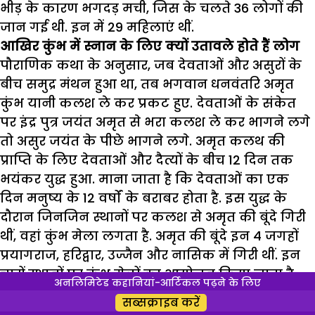
भीड़ के कारण भगदड़ मची
,
जिस के चलते
36
लोगों की
जान गई थी. इन में
29
महिलाएं थीं.
आखिर कुंभ में स्नान के लिए क्यों उतावले होते हैं लोग
पौराणिक कथा के अनुसार
,
जब देवताओं और असुरों के
बीच समुद्र मंथन हुआ था
,
तब भगवान धनवंतरि अमृत
कुंभ यानी कलश ले कर प्रकट हुए. देवताओं के संकेत
पर इंद्र पुत्र जयंत अमृत से भरा कलश ले कर भागने लगे
तो असुर जयंत के पीछे भागने लगे. अमृत कलथ की
प्राप्ति के लिए देवताओं और दैत्यों के बीच 12 दिन तक
भयंकर युद्ध हुआ.
माना जाता है कि देवताओं का एक
दिन मनुष्य के 12 वर्षों के बराबर होता है. इस युद्ध के
दौरान जिनजिन स्थानों पर कलश से अमृत की बूंदे गिरी
थीं
,
वहां कुंभ मेला लगता है. अमृत की बूंदे इन 4 जगहों
प्रयागराज
,
हरिद्वार
,
उज्जैन और नासिक में गिरी थीं. इन
चारों स्थानों पर कुंभ मेलों का आयोजन किया जाता है.
अनलिमिटेड कहानियां-आर्टिकल पढ़ने के लिए
इस दौरान श्रद्धालु गंगा
,
गोदावरी और क्षिप्रा नदी में
सब्सक्राइब करें
आस्था की डुबकी लगाते हैं. वहीं
,
प्रयागराज में लोग संगम