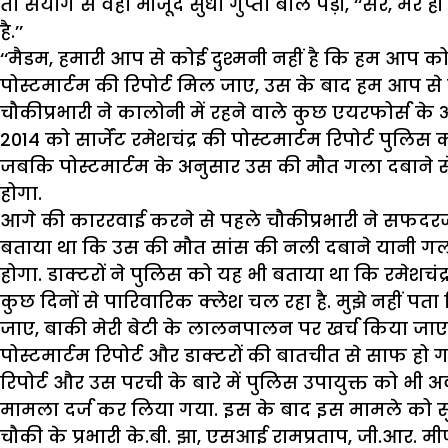
तो संयोग से वहां मौजूद सुधा गुप्ता बोल पड़ी, ‘‘सर, मे
है.’’
‘‘मैडम, हमारी आप से कोई दुश्मनी नहीं है कि हम आप को 
पोस्टमार्टम की रिपोर्ट मिल जाए, उस के बाद हम आप से बा
चौकीप्रभारी ने कालोनी में रहने वाले कुछ एयरफोर्स के 
2014 को सार्जेंट रमेशचंद्र की पोस्टमार्टम रिपोर्ट पुलि
जबकि पोस्टमार्टम के अनुसार उस की मौत गला दबाने से
होगा.
आगे की काररवाई करने से पहले चौकीप्रभारी ने सफदरजंग अस
बताया था कि उस की मौत सांस की नली दबाने यानी गला घों
होगा. डाक्टरों ने पुलिस को यह भी बताया था कि रमेशचंद्
कुछ दिनों से पारिवारिक क्लेश चल रहा है. मुझे नहीं पता 
जाए, बाकी मेरी बेटी के लालनपालन पर खर्च किया जाए.
पोस्टमार्टम रिपोर्ट और डाक्टरों की बातचीत से साफ हो ग
रिपोर्ट और उस परची के बारे में पुलिस उपायुक्त को भी अव
मामला दर्ज कर लिया गया. इस के बाद इस मामले को सुलझ
चौकी के प्रभारी के.बी. झा, एसआई रामप्रताप, जी.आर. म