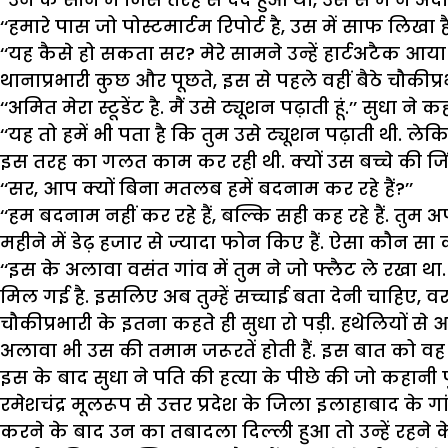
‘‘हमारे पास जो पोस्टमार्टम रिपोर्ट है, उस में साफ लिखा ह
‘‘यह कैसे हो सकता सर? मेरे सामने उन्हें हार्टअटैक आया था.
थानाप्रभारी कुछ और पूछते, इस से पहले वहीं बैठे चौकीप्रभ
‘‘अमित मेरा स्टूडेंट है. मैं उसे ट्यूशन पढ़ाती हूं.’’ सुधा ने कह
‘‘यह तो हमें भी पता है कि तुम उसे ट्यूशन पढ़ाती थी. ले
इस तरह का गलत काम कर रही थी. क्यों उस बच्चे की जिं
‘‘सर, आप क्यों बिना मतलब हमें बदनाम कर रहे हैं?’’
‘‘हम बदनाम नहीं कर रहे हैं, बल्कि सही कह रहे हैं. तुम
महीने में डेढ़ हजार से ज्यादा फोन किए हैं. ऐसा कौन सा
‘‘इस के अलावा वसंत गांव में तुम ने जो फ्लैट ले रखा थ
मिल गई है. इसलिए अब तुम्हें सच्चाई बता देनी चाहिए, वरन
चौकीप्रभारी के इतना कहते ही सुधा रो पड़ी. हथेलियों से
अलावा भी उस की तमाम जरूरतें होती हैं. इस बात को वह स
इस के बाद
सुधा
ने पति की हत्या के पीछे की जो कहानी
रमेशचंद्र मूलरूप से उत्तर प्रदेश के जिला इलाहाबाद के ग
करने के बाद उन का तबादला दिल्ली हुआ तो उन्हें रहने क