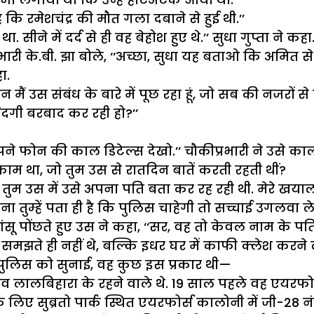
ै कि रमेशचंद्र की मौत गला दबाने से हुई थी.’’
 सीने में दर्द से ही वह बेहोश हुए थे.’’ सुधा गुप्ता ने कहा
ारी के.बी. झा बोले, ‘‘अच्छा, सुधा यह बताओ कि अमित से तु
ा.
किन मैं उस संबंध के बारे में पूछ रहा हूं, जो सब की नजर
दगी बरबाद कर रही हो?’’
 अपने फोन की काल डिटेल्स देखो.’’ चौकीप्रभारी ने उसे का
 काम था, जो तुम उस से रातदिन बातें करती रहती थीं?
ा. तुम उस में उसे अपना पति बता कर रह रही थी. मेरे खय
ा तुम्हें पता ही है कि पुलिस चाहेगी तो सच्चाई उगलवा ले
 आंसू पोंछते हुए उस ने कहा, ‘‘सर, वह तो केवल नाम के पत
मझते ही नहीं थे, बल्कि इधर घर में काफी क्लेश करने लग
 पुलिस को सुनाई, वह कुछ इस प्रकार थी—
ांव लालबिहारा के रहने वाले थे. 19 साल पहले वह एयरफोर्स
े लिए सुब्रतो पार्क स्थित एयरफोर्स कालोनी में जी-28 