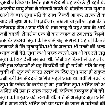
दूसरी मंजिल पर स्थित इस फ्लैट में वह अकेले ही रहते थे
भारतीय वायु सेना में नौकरी करते थे. बीकौम पास सुधा क
शादी के बाद सुधा पति के साथ दिल्ली आ कर सरकारी क्वा
बाद भी सुधा अपनी पढ़ाई जारी रखना चाहती थी. इस के लि
रमेशचंद्र रोज शराब पीते थे. एक तरह से वह शराब के आदी 
नहीं बदली. रोजरोज एक ही बात कहने से रमेशचंद्र चिढ़न
इस के अलावा सुधा की सब से बड़ी समस्या यह थी कि रमेशच
समझते थे कि सुखसुविधाओं के अलावा भी पत्नी की अन्य ज
ध्यान नहीं देते. सुधा कभी पहल करती, तब भी वह उसे संतु
सुधा की यह ऐसी समस्या थी, जिसे वह किसी से कह भी नह
की इन उपेक्षाओं से वह चिड़चिड़ी सी हो गई थी. पति के
चुकी थी. खुद को व्यस्त रखने के लिए सुधा पास ही संकुल
उसी कोचिंग सेंटर में अमित पढ़ने आता था. 11वीं में पढ़न
सुधा के फ्लैट के करीब ही था. इसलिए सुधा अमित को अच
अमित की उम्र 17 साल जरूर थी, लेकिन हष्टपुष्ट होने 
सुधा को बहुत अच्छी लगती थीं. पति से असंतुष्ट सुधा अमि
में 11 साल छोटे अमित को वह प्यार के जाल में फांसन