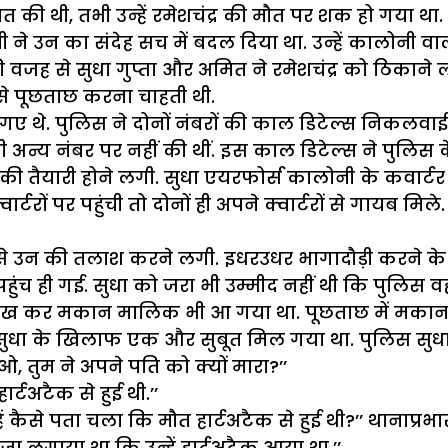
े बात की थी, तभी उन्हें रमेशचंद्र की मौत पर शक हो गया
ने उन का संदेह सच में बदल दिया था. उन्हें कालोनी वालों 
ी वजह से सुधा गुप्ता और अमित ने रमेशचंद्र को ठिकाने लग
से पूछताछ करना चाहती थी.
 थे. पुलिस ने दोनों नंबरों की काल डिटेल्स निकलवाई.
ी अन्य नंबर पर नहीं की थीं. इस काल डिटेल्स ने पुलि
 तैयारी होने लगी. सुधा एयरफोर्स कालोनी के कवार्टर नं
र्टरों पर पहुंची तो दोनों ही अपने क्वार्टरों से गायब 
ी से उन की तलाश करने लगी. इधरउधर भागादौड़ी करने के
 पहुंच ही गई. सुधा को जरा भी उम्मीद नहीं थी कि पुलिस
ो देख कर मकान मालिक भी आ गया था. पूछताछ में मकान
सुधा के खिलाफ एक और सुबूत मिल गया था. पुलिस सु
ाओ, तुम ने अपने पति को क्यों मारा?’’
र्टअटैक से हुई थी.’’
 कैसे पता चला कि मौत हार्टअटैक से हुई थी?’’ थानाप्रभारी
दाजा लगाया था कि उन्हें हार्टअटैक आया था.’’