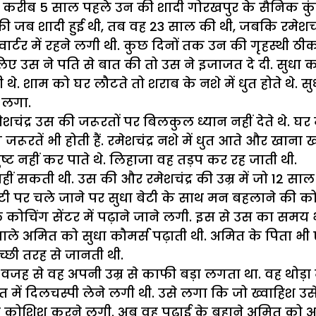
. करीब 5 साल पहले उन की शादी गोरखपुर के सैनिक कुंज मे
ी जब शादी हुई थी, तब वह 23 साल की थी, जबकि रमेशचंद्र 
र्टर में रहने लगी थी. कुछ दिनों तक उन की गृहस्थी ठी
ए उस ने पति से बात की तो उस ने इजाजत दे दी. सुधा कान
थे. शाम को घर लौटते तो शराब के नशे में धुत होते थे. स
े लगा.
ंद्र उस की जरूरतों पर बिलकुल ध्यान नहीं देते थे. घर म
रूरतें भी होती हैं. रमेशचंद्र नशे में धुत आते और खा
ष्ट नहीं कर पाते थे. लिहाजा वह तड़प कर रह जाती थी.
ीं सकती थी. उस की और रमेशचंद्र की उम्र में जो 12 स
 ड्यूटी पर चले जाने पर सुधा बेटी के साथ मन बहलाने क
 कोचिंग सेंटर में पढ़ाने जाने लगी. इस से उस का समय भ
े वाले अमित को सुधा कौमर्स पढ़ाती थी. अमित के पिता भी ए
्छी तरह से जानती थी.
की वजह से वह अपनी उम्र से काफी बड़ा लगता था. वह थोड
त में दिलचस्पी लेने लगी थी. उसे लगा कि जो ख्वाहिश उसे
े की कोशिश करने लगी. अब वह पढ़ाई के बहाने अमित को 