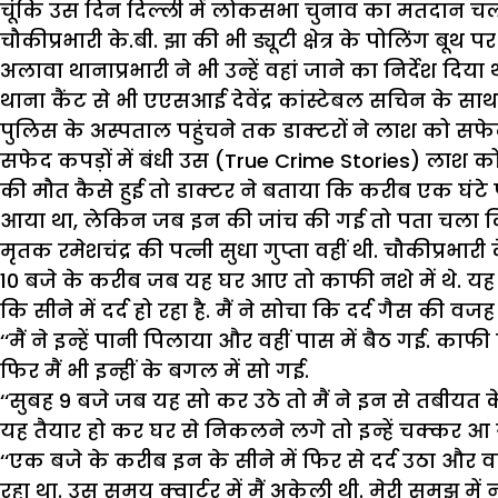
चूंकि उस दिन दिल्ली में लोकसभा चुनाव का मतदान चल रह
चौकीप्रभारी के.बी. झा की भी ड्यूटी क्षेत्र के पोलिंग बू
अलावा थानाप्रभारी ने भी उन्हें वहां जाने का निर्देश 
थाना कैंट से भी एएसआई देवेंद्र कांस्टेबल सचिन के सा
पुलिस के अस्पताल पहुंचने तक डाक्टरों ने लाश को सफेद कप
सफेद कपड़ों में बंधी उस (True Crime Stories) लाश को दि
की मौत कैसे हुई तो डाक्टर ने बताया कि करीब एक घंटे पह
आया था, लेकिन जब इन की जांच की गई तो पता चला कि
मृतक रमेशचंद्र की पत्नी सुधा गुप्ता वहीं थी. चौकीप्रभ
10 बजे के करीब जब यह घर आए तो काफी नशे में थे. यह
कि सीने में दर्द हो रहा है. मैं ने सोचा कि दर्द गैस की वज
‘‘मैं ने इन्हें पानी पिलाया और वहीं पास में बैठ गई. का
फिर मैं भी इन्हीं के बगल में सो गई.
‘‘सुबह 9 बजे जब यह सो कर उठे तो मैं ने इन से तबीयत के
यह तैयार हो कर घर से निकलने लगे तो इन्हें चक्कर आ गया
‘‘एक बजे के करीब इन के सीने में फिर से दर्द उठा और वह द
रहा था. उस समय क्वार्टर में मैं अकेली थी. मेरी समझ म