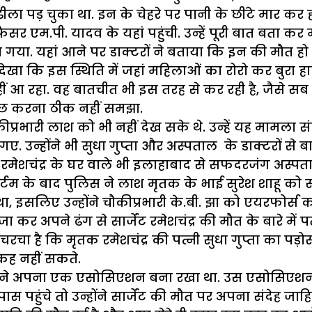
ीला पड़ चुका था. इन के चेहरे पर पानी के छींटे मार कर 
 एम.पी. यादव के यहां पहुंची. उन्हें पूरी बात बता कर मै
 गया. यहां आने पर डाक्टरों ने बताया कि इन की मौत हो चु
े देखा कि इस स्थिति में जहां महिलाओं का रोरो कर बुरा ह
र नहीं आ रहा. वह बातचीत भी इस तरह से कर रही है, जैसे
छताछ करना ठीक नहीं समझा.
प्रभारी लाश को भी नहीं देख सके थे. उन्हें यह मामला स
गए. उन्होंने भी सुधा गुप्ता और अस्पताल के डाक्टरों से 
मेशचंद्र के घर वाले भी इलाहाबाद से सफदरजंग अस्पताल
म के बाद पुलिस ने लाश मृतक के भाई सुरेश शाहू को सौ
ा, इसलिए उन्होंने चौकीप्रभारी के.बी. झा को एयरफोर्स
कर अपने ढंग से सार्जेंट रमेशचंद्र की मौत के बारे में प
ा है कि मृतक रमेशचंद्र की पत्नी सुधा गुप्ता का पड़ोस 
 कह नहीं सकते.
ं ने अपना एक एसोसिएशन बना रखा था. उस एसोसिएशन में सु
ुंचे तो उन्होंने सार्जेंट की मौत पर अपना संदेह जाहिर 