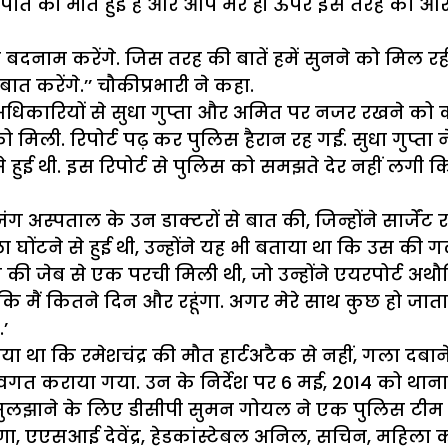
रे ही पति की मौत हुई है और आप मेरे ही ऊपर इस तरह का आ
बदनाम करेंगे. जिस तरह की बातें हमें सुनने को मिल रही
त करेंगे.’’ चौकीप्रभारी ने कहा.
अधिकारियों से सुधा गुप्ता और अमित पर नजर रखने को कहा
स को मिली. रिपोर्ट पढ़ कर पुलिस हैरान रह गई. सुधा गुप्त
 हुई थी. इस रिपोर्ट से पुलिस को समझते देर नहीं लग
्पताल के उन डाक्टरों से बात की, जिन्होंने सार्जेंट रम
टने से हुई थी, उन्होंने यह भी बताया था कि उस की गले 
र की जेब से एक परची मिली थी, जो उन्होंने एयरपोर्ट अथौ
कि मैं कितने दिन और रहूंगा. अगर मेरे साथ कुछ हो जाता है
’
या था कि रमेशचंद्र की मौत हार्टअटैक से नहीं, गला दबाने
गत कराया गया. उन के निर्देश पर 6 मई, 2014 को थाना दिल्ल
ाने के लिए डीसीपी सुमन गोयल ने एक पुलिस टीम बनाई, ज
ीणा, एएसआई देवेंद्र, हेडकांस्टेबल अनिल, सचिन, महिला