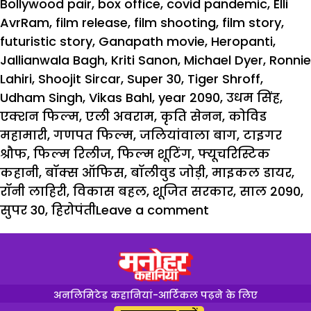
on
Bollywood pair
,
box office
,
covid pandemic
,
Elli
AvrRam
,
film release
,
film shooting
,
film story
,
futuristic story
,
Ganapath movie
,
Heropanti
,
Jallianwala Bagh
,
Kriti Sanon
,
Michael Dyer
,
Ronnie
Lahiri
,
Shoojit Sircar
,
Super 30
,
Tiger Shroff
,
Udham Singh
,
Vikas Bahl
,
year 2090
,
उधम सिंह
,
एक्शन फिल्म
,
एली अवराम
,
कृति सेनन
,
कोविड
महामारी
,
गणपत फिल्म
,
जलियांवाला बाग
,
टाइगर
श्रौफ
,
फिल्म रिलीज
,
फिल्म शूटिंग
,
फ्यूचरिस्टिक
कहानी
,
बॉक्स ऑफिस
,
बॉलीवुड जोड़ी
,
माइकल डायर
,
रॉनी लाहिरी
,
विकास बहल
,
शूजित सरकार
,
साल 2090
,
सुपर 30
,
हिरोपंती
Leave a comment
अनलिमिटेड कहानियां-आर्टिकल पढ़ने के लिए