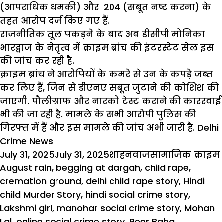
(आपराधिक धमकी) और 204 (सबूत नष्ट करना) के
तहत आरोप दर्ज किए गए हैं.
राजनीतिक तूल पकड़ने के बाद अब डीसीपी मोनिका
भारद्वाज के नेतृत्व में क्राइम ब्रांच की इंटरस्टेट सेल इस
की जांच कर रही है.
क्राइम ब्रांच
ने आरोपियों के कमरे से उन के कपड़े जब्त
कर लिए हैं, जिन से डीएनए सबूत जुटाने की कोशिश की
जाएगी.
पौलीग्राफ
और नारको टेस्ट कराने की काररवाई
भी की जा रही है. मामले के सभी आरोपी पुलिस की
गिरफ्त में हैं और इस मामले की जांच अभी जारी है. Delhi
Crime News
Posted
Author
Categories
July 31, 2025
July 31, 2025
शाहनवाज
सामाजिक क्राइम
on
August rain
,
begging at dargah
,
child rape
,
cremation ground
,
delhi child rape story
,
Hindi
child Murder Story
,
hindi social crime story
,
Lakshmi girl
,
manohar social crime story
,
Mohan
Lal
,
online social crime story
,
Peer Baba
,