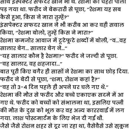
साथ इंस्पेक्टर सफदर खान भी थे. रेशमा का चेहरा पीला
पड़ गया था. फरीद ने बेकरारी से पूछा, ‘‘रेशमा यह सब
कैसे हुआ, किस ने मारा तुम्हें?’’
इंसपेक्टर सफदर खान ने भी करीब आ कर वही सवाल
किया, ‘‘रेशमा बोलो, तुम्हें किस ने मारा?’’
रेशमा कमजोर आवाज में टूटेफूटे शब्दों में बोली, ‘‘व…वह
सालार बेग… सालार बेग ने…’’
‘‘यह सालार कौन है रेशमा?’’ फरीद ने जल्दी से पूछा.
‘‘वह सालार, वह शहजादा…’’
बात पूरी किए बगैर ही सासों ने रेशमा का साथ छोड़ दिया.
फरीद ने बेटी से पूछा, ‘‘शमा, रोशन कहां है?’’
‘‘वह तो 3-4 दिन पहले ही अपने घर चले गए थे.’’
रेशमा की मौत से फरीद और बच्चे एकाएक सदमे में आ
गए थे. फरीद को बच्चों को संभालना था, इसलिए पत्नी
की मौत के दुख को भूल कर वह अन्य काररवाई में लग
गया. लाश पोस्टमार्टम के लिए भेज दी गई थी.
जैसे जैसे रोशन शहर से दूर जा रहा था, वैसेवैसे उसे सुकून