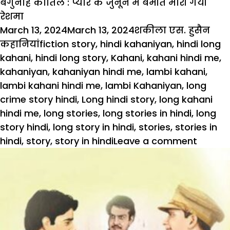
बेगुनाह कातिल : प्यार के जुनून में बेमौत मारी गयी
रेशमा
Posted
Author
Cat
March 13, 2024
March 13, 2024
शकीला एस. हुसैन
on
Tags
कहानियां
fiction story
,
hindi kahaniyan
,
hindi long
kahani
,
hindi long story
,
Kahani
,
kahani hindi me
,
kahaniyan
,
kahaniyan hindi me
,
lambi kahani
,
lambi kahani hindi me
,
lambi Kahaniyan
,
long
crime story hindi
,
Long hindi story
,
long kahani
hindi me
,
long stories
,
long stories in hindi
,
long
story hindi
,
long story in hindi
,
stories
,
stories in
hindi
,
story
,
story in hindi
Leave a comment