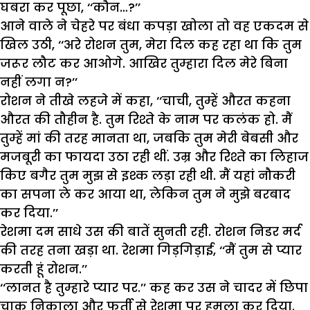
घबरा कर पूछा, ‘‘कौन…?’’
आने वाले ने चेहरे पर बंधा कपड़ा खोला तो वह एकदम से
खिल उठी, ‘‘अरे रोशन तुम, मेरा दिल कह रहा था कि तुम
जरूर लौट कर आओगे. आखिर तुम्हारा दिल मेरे बिना
नहीं लगा न?’’
रोशन ने तीखे लहजे में कहा, ‘‘चाची, तुम्हें औरत कहना
औरत की तौहीन है. तुम रिश्ते के नाम पर कलंक हो. मैं
तुम्हें मां की तरह मानता था, जबकि तुम मेरी बेबसी और
मजबूरी का फायदा उठा रही थीं. उम्र और रिश्ते का लिहाज
किए बगैर तुम मुझ से इश्क लड़ा रही थी. मैं यहां नौकरी
का सपना ले कर आया था, लेकिन तुम ने मुझे बरबाद
कर दिया.’’
रेशमा दम साधे उस की बातें सुनती रही. रोशन निडर मर्द
की तरह तना खड़ा था. रेशमा गिड़गिड़ाई, ‘‘मैं तुम से प्यार
करती हूं रोशन.’’
‘‘लानत है तुम्हारे प्यार पर.’’ कह कर उस ने चादर में छिपा
चाकू निकाला और फुर्ती से रेशमा पर हमला कर दिया.