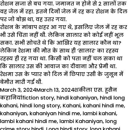
रोशन सजा से बच गया. जमानत न होने से 2 सालों तक
वह जेल में रहा. इतने दिनों जेल में रह कर रोशन के दिल
पर जो बोझ था, वह उतर गया.
रोशन के मांबाप शहर आ गए थे, इसलिए जेल में रह कर
भी उसे चिंता नहीं थी. लेकिन सालार को कोई नहीं भूल
सका. सभी सोचते थे कि आखिर यह सालार कौन था?
लेकिन रेशमा की मौत के साथ ही ‘सालार’ का रहस्य
रहस्य ही रह गया था. किसी को पता नहीं चल सका था
कि सालार उस की आवाज का दीवाना और प्रेमी था.
रेशमा उस के प्यार को दिल में छिपाए उसी के जुनून में
बेमौत मारी गई थी.
Posted
Author
Cate
March 3, 2024
March 13, 2024
शकीला एस. हुसैन
on
Tags
कहानियां
fiction story
,
hindi kahaniyan
,
hindi long
kahani
,
hindi long story
,
Kahani
,
kahani hindi me
,
kahaniyan
,
kahaniyan hindi me
,
lambi kahani
,
lambi kahani hindi me
,
lambi Kahaniyan
,
long
crime story hindi
,
Long hindi story
,
long kahani