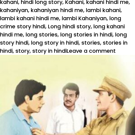
kahani
,
hindi long story
,
Kahani
,
kahani hindi me
,
kahaniyan
,
kahaniyan hindi me
,
lambi kahani
,
lambi kahani hindi me
,
lambi Kahaniyan
,
long
crime story hindi
,
Long hindi story
,
long kahani
hindi me
,
long stories
,
long stories in hindi
,
long
story hindi
,
long story in hindi
,
stories
,
stories in
hindi
,
story
,
story in hindi
Leave a comment