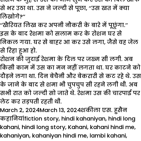
से भर उठा था. उस ने जल्दी से पूछा, ‘‘उस खत में क्या
लिखोगे?’’
‘‘खैरियत लिख कर अपनी नौकरी के बारे में पूछूंगा.’’
इस के बाद रेशमा को सलाम कर के रोशन घर से
निकल गया. घर से बाहर आ कर उसे लगा, जैसे वह जेल
से रिहा हुआ हो.
रोशन की जुदाई रेशमा के दिल पर जख्म सी लगी. अब
किसी काम में उस का मन नहीं लगता था. घर काटने को
दौड़ने लगा था. दिन बेचैनी और बेकरारी से कट रहे थे. उस
के जाने के बाद से शमा भी चुपचुप सी रहने लगी थी. अब
सभी रात को जल्दी सो जाते थे. रेशमा उस की चारपाई पर
लेट कर तड़पती रहती थी.
Posted
Author
Cate
March 2, 2024
March 13, 2024
शकीला एस. हुसैन
on
Tags
कहानियां
fiction story
,
hindi kahaniyan
,
hindi long
kahani
,
hindi long story
,
Kahani
,
kahani hindi me
,
kahaniyan
,
kahaniyan hindi me
,
lambi kahani
,