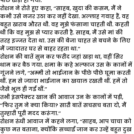
पीछे खड़ा हो गया.
रोशन ने रोते हुए कहा, ‘‘साहब, खुदा की कसम, मैं ने
कभी उसे नजर उठा कर नहीं देखा. अल्लाह गवाह हैं, वह
बहुत खराब औरत थी. वह मुझे फंसाना चाहती थी. कहती
थी कि वह मुझ से प्यार करती है. साहब, मैं उसे मां की
तरह इज्जत देता था. उस की बेजा चाहत से बचने के लिए
मैं ज्यादातर घर से बाहर रहता था.’’
रोशन की बातें सुन कर फरीद जहां खड़ा था, वहीं सिर
थाम कर बैठ गया. शमा के कहे अल्फाज उस के कानों में
गूंजने लगे, ‘‘अम्मी तो भाईजान के पीछे पीछे घूमा करती
थीं. हम से ज्यादा भाईजान का खयाल रखती थीं. हमें तो
जैसे भूल ही गई थीं.’’
तभी इंसपेक्टर खान की आवाज उन के कानों में पड़ी,
‘‘फिर तुम ने क्या किया? सारी बातें सचसच बता दो, मैं
तुम्हारी पूरी मदद करूंगा.’’
रोशन रुंधी आवाज में कहने लगा, ‘‘साहब, आप चाचा को
कुछ मत बताना, क्योंकि सच्चाई जान कर उन्हें बहुत दुख