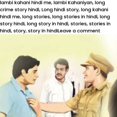
lambi kahani hindi me
,
lambi Kahaniyan
,
long
crime story hindi
,
Long hindi story
,
long kahani
hindi me
,
long stories
,
long stories in hindi
,
long
story hindi
,
long story in hindi
,
stories
,
stories in
hindi
,
story
,
story in hindi
Leave a comment