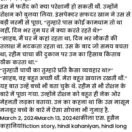
इस में फरीद को क्या परेशानी हो सकती थी. उन्होंने
रोशन को बुलवा लिया. इंसपेक्टर सफदर खान ने उस से
बड़ी नरमी से पूछा, ‘‘तुम्हारे पास कोई कामधाम तो था
नहीं, दिन भर तुम घर में क्या करते रहते थे?’’
‘‘साहब, मैं घर में कहां रहता था, दिन भर नौकरी की
तलाश में भटकता रहता था. उस के बाद जो समय बचता
था, रहीम चाचा की दुकान पर उन का हिसाब किताब
ठीक करता था.’’
‘‘तुम्हारी चाची का तुम्हारे प्रति कैसा व्यवहार था?’’
‘‘साहब, वह बहुत अच्छी थीं. मेरा बहुत खयाल रखती थीं.’’
यह बात उन्हें बच्चे भी बता चुके थे. रहीम से भी रोशन के
बारे में पूछा गया. उन्होंने रोशन को बहुत ही नेक ओर
मेहनती लड़का बताया. उन का कहना था कि उस मासूम
मजबूर बच्चे के बारे में ऐसा सोचना भी गुनाह है.
Posted
Author
Cate
March 2, 2024
March 13, 2024
शकीला एस. हुसैन
on
Tags
कहानियां
fiction story
,
hindi kahaniyan
,
hindi long