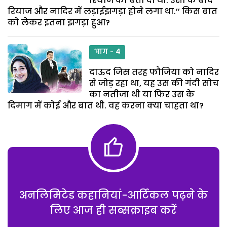
रियाज को बता दी थी. उसी के बाद
रियाज और नादिर में लड़ाईझगड़ा होने लगा था.’’ किस बात
को लेकर इतना झगड़ा हुआ?
भाग - 4
दाऊद जिस तरह फौजिया को नादिर
से जोड़ रहा था, यह उस की गंदी सोच
का नतीजा थी या फिर उस के
दिमाग में कोई और बात थी. वह करना क्या चाहता था?
अनलिमिटेड कहानियां-आर्टिकल पढ़ने के
लिए आज ही सब्सक्राइब करें