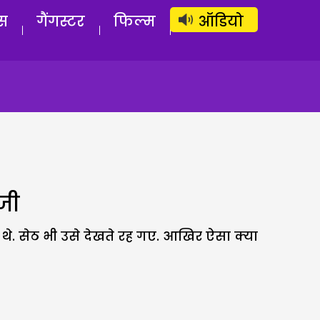
लॉग इन
सब्सक्राइब करें
स
गैंगस्टर
फिल्म
ऑडियो
जी
 थे. सेठ भी उसे देखते रह गए. आखिर ऐसा क्या