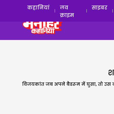
कहानियां
लव
साइबर
क्राइम
श
विजयकांत जब अपने बैडरूम में घुसा, तो उस 