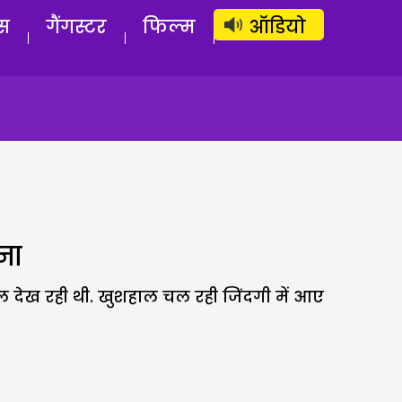
लॉग इन
सब्सक्राइब करें
स
गैंगस्टर
फिल्म
ऑडियो
ना
ल देख रही थी. खुशहाल चल रही जिंदगी में आए