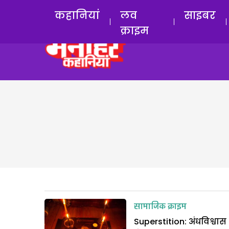
कहानियां
लव
साइबर
क्राइम
सामाजिक क्राइम
Superstition: अंधविश्वास