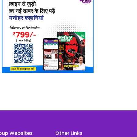
oup Websites
Other Links