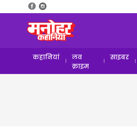
कहानियां
लव
साइबर
क्राइम