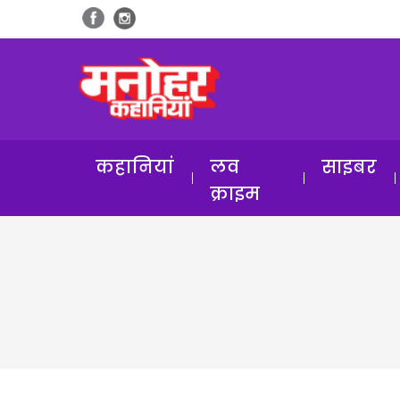
कहानियां
लव
साइबर
क्राइम