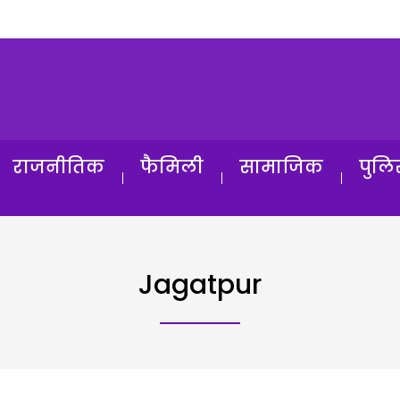
राजनीतिक
फैमिली
सामाजिक
पुलि
Jagatpur