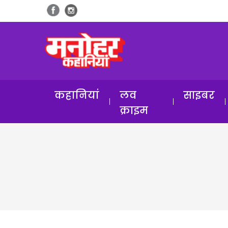
कहानियां
लव
साइबर
क्राइम