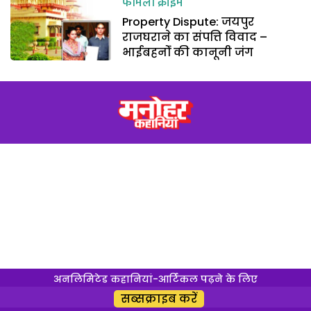
फैमिली क्राइम
Property Dispute: जयपुर
राजघराने का संपत्ति विवाद –
भाईबहनोंं की कानूनी जंग
अनलिमिटेड कहानियां-आर्टिकल पढ़ने के लिए
सब्सक्राइब करें