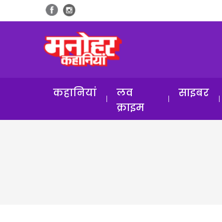
कहानियां
लव
साइबर
क्राइम