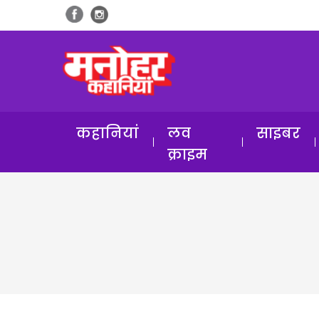
कहानियां
लव
साइबर
क्राइम