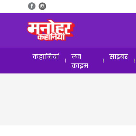
कहानियां
लव
साइबर
क्राइम