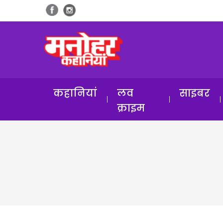
कहानियां
लव
साइबर
क्राइम