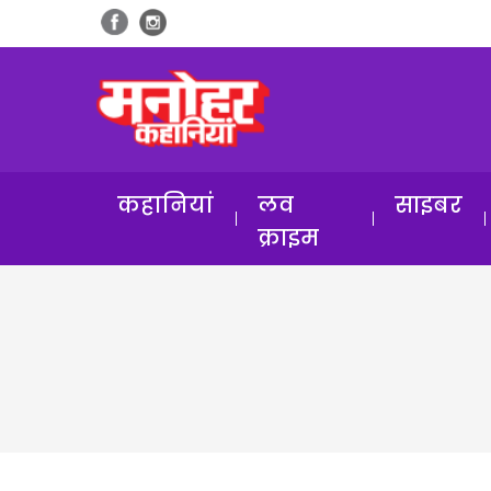
कहानियां
लव
साइबर
क्राइम