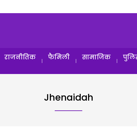
राजनीतिक
फैमिली
सामाजिक
पुलि
Jhenaidah