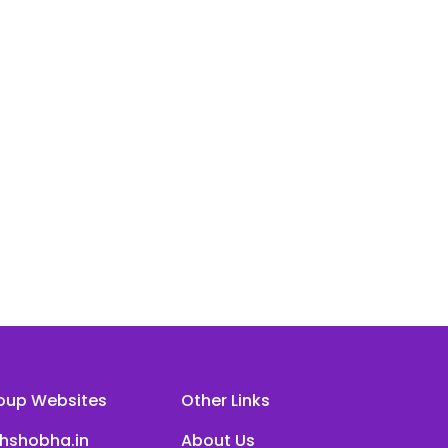
oup Websites
Other Links
ihshobha.in
About Us