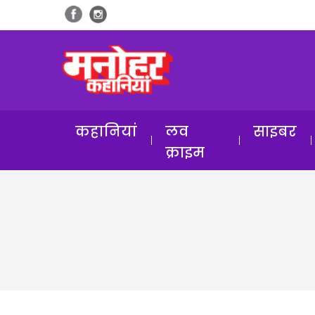
कहानियां
लव
साइबर
क्राइम