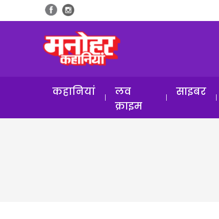
कहानियां
लव
साइबर
क्राइम