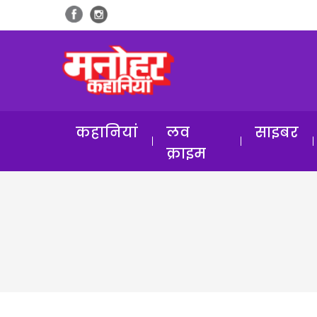
कहानियां
लव
साइबर
क्राइम