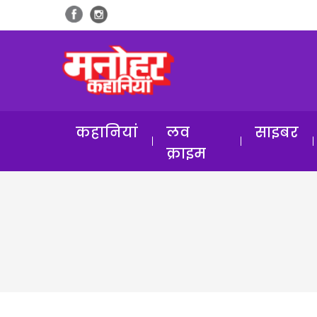
कहानियां
लव
साइबर
क्राइम