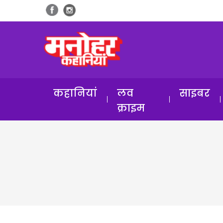
कहानियां
लव
साइबर
क्राइम