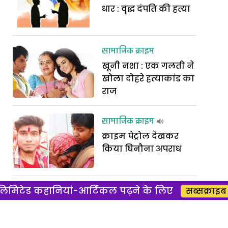
धार : वृद्ध दंपति की हत्या
सामाजिक क्राइम
खूनी नशा : एक गलती ने
खोला दोहरे हत्याकांड का
राज
सामाजिक क्राइम
क्राइम पेट्रोल देखकर
किया घिनौना अपराध
िमिटेड कहानियां-आर्टिकल पढ़ने के लिए
लव क्राइम
सब्सक्राइब 
बेवफाई का बदला : क्या
था बच्ची का कसूर