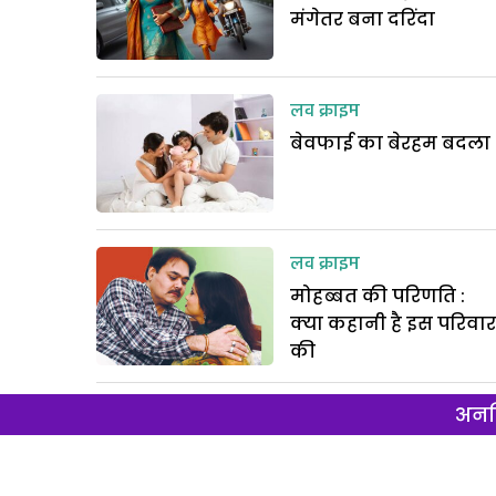
मंगेतर बना दरिंदा
लव क्राइम
बेवफाई का बेरहम बदला
लव क्राइम
मोहब्बत की परिणति :
क्या कहानी है इस परिवार
की
अनल
सामाजिक क्राइम
अंधविश्वास का अंधेरा :
समाज क्यों इनसे घिरता