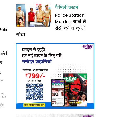
फैमिली क्राइम
Police Station
Murder : थाने में
बेटी को चाकू से
रुक
गोदा
ट की
फ
े
’’
 कि
ले,