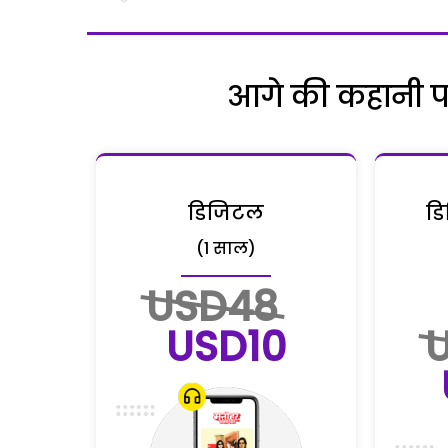
आगे की कहानी पढ़
डिजिटल
डि
(1 साल)
USD48
USD10