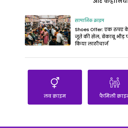
और कहानियां 
सामाजिक क्राइम
Shoes Offer: एक रुपए क
जूते की सेल, बेकाबू भीड़ 
किया लाठीचार्ज
लव क्राइम
फैमिली क्राइ