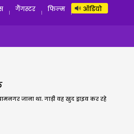
लॉग इन
सब्सक्राइब करें
स
गैंगस्टर
फिल्म
ऑडियो
क
मनगर जाना था. गाड़ी वह खुद ड्राइव कर रहे