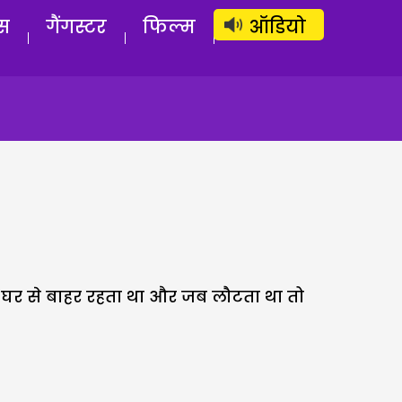
लॉग इन
सब्सक्राइब करें
स
गैंगस्टर
फिल्म
ऑडियो
 घर से बाहर रहता था और जब लौटता था तो