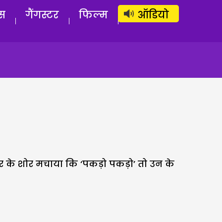
लॉग इन
सब्सक्राइब करें
स
गैंगस्टर
फिल्म
ऑडियो
र के शोर मचाया कि ‘पकड़ो पकड़ो’ तो उन के