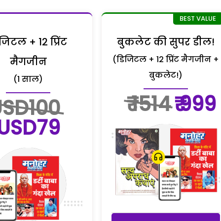
जिटल + 12 प्रिंट
बुकलेट की सुपर डील!
(डिजिटल + 12 प्रिंट मैगजीन +
मैगजीन
बुकलेट!)
(1 साल)
₹ 1514
₹ 999
USD100
USD79