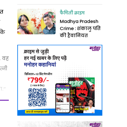
बत
फैमिली क्राइम
Madhya Pradesh
ी
Crime : शंकालु पति
 कि
की हैवानियत
. वह
त्नी
.’’