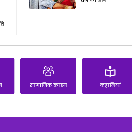
तन की आग
ति
म
सामाजिक क्राइम
कहानियां