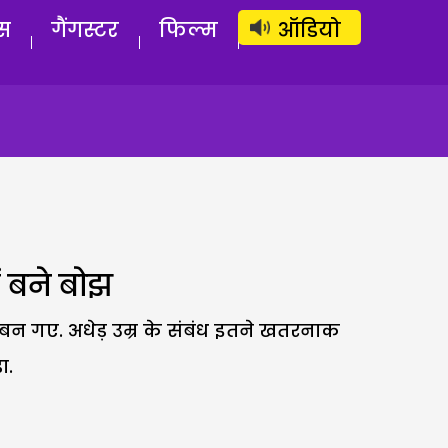
लॉग इन
सब्सक्राइब करें
स
गैंगस्टर
फिल्म
ऑडियो
ें बने बोझ
ंध बन गए. अधेड़ उम्र के संबंध इतने खतरनाक
ा.