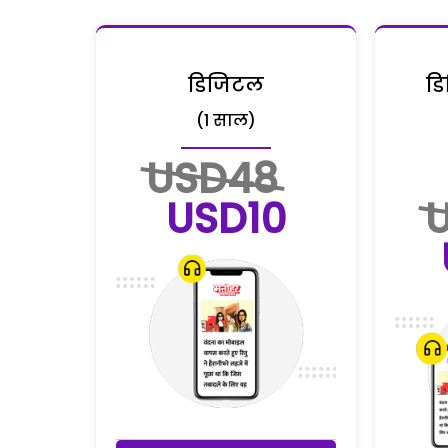
डिजिटल
डि
(1 साल)
USD48
USD10