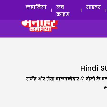
कहानियां
लव
साइबर
क्राइम
Hindi Sto
राजेंद्र और रीता बालबच्चेदार थे. दोनों क
स