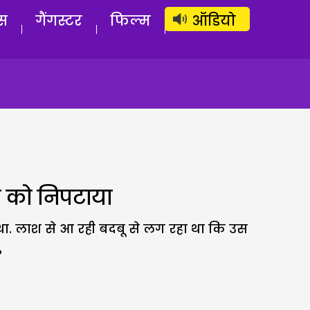
लॉग इन
सब्सक्राइब करें
स
गैंगस्टर
फिल्म
ऑडियो
द्र को निपटाया
ा. लाश से आ रही बदबू से लग रहा था कि उस
?