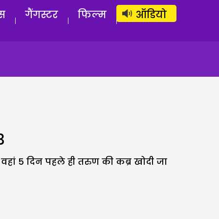
लॉग इन
सब्सक्राइब करें
स
गैंगस्टर
फिल्म
ऑडियो
3
वहां 5 दिन पहले ही तरुण की कब्र खोदी जा