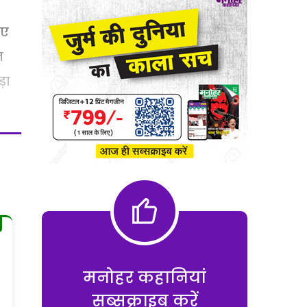
िए
न
़ा
मनोहर कहानियां
सब्सक्राइब करें