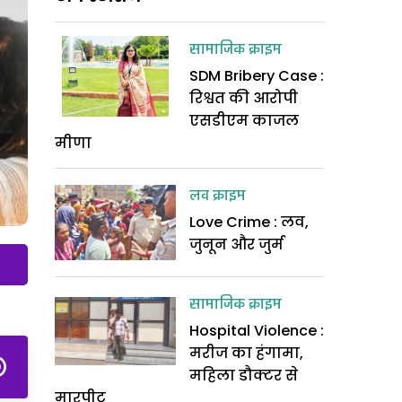
सामाजिक क्राइम
SDM Bribery Case :
रिश्वत की आरोपी
एसडीएम काजल
मीणा
लव क्राइम
Love Crime : लव,
जुनून और जुर्म
सामाजिक क्राइम
Hospital Violence :
मरीज का हंगामा,
महिला डौक्टर से
मारपीट