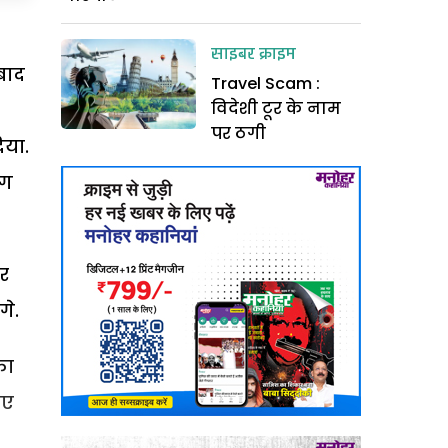
साइबर क्राइम
बाद
Travel Scam :
विदेशी टूर के नाम
पर ठगी
िया.
ंग
र
गे.
का
पए