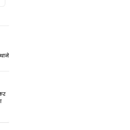
थाने
 कर
ा