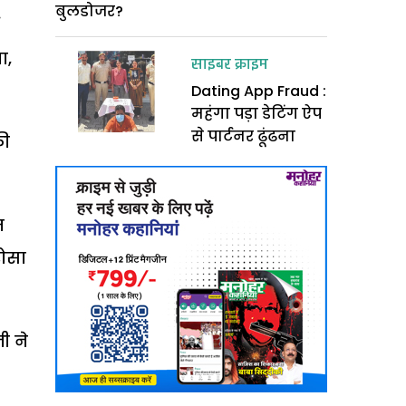
बुलडोजर?
ा,
साइबर क्राइम
Dating App Fraud :
महंगा पड़ा डेटिंग ऐप
से पार्टनर ढूंढना
फी
त
रोसा
ी ने