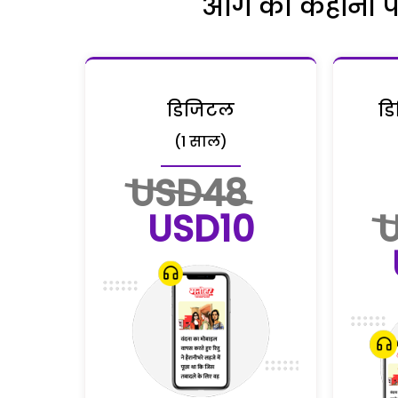
आगे की कहानी पढ़
डिजिटल
डि
(1 साल)
USD48
USD10