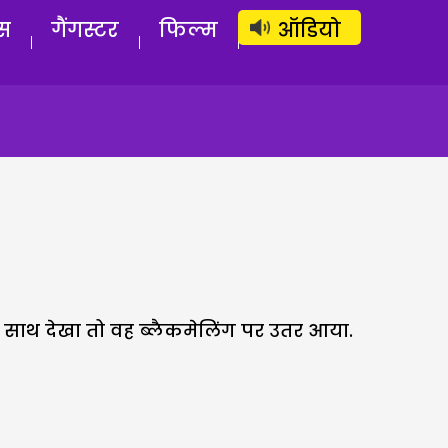
लॉग इन
सब्सक्राइब करें
स
गैंगस्टर
फिल्म
ऑडियो
 साथ देखा तो वह ब्लैकमेलिंग पर उतर आया.