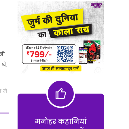
ानी
 थे.
में
मनोहर कहानियां