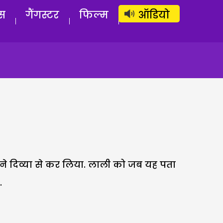
लॉग इन
सब्सक्राइब करें
स
गैंगस्टर
फिल्म
ऑडियो
सने दिव्या से कर लिया. लाली को जब यह पता
.