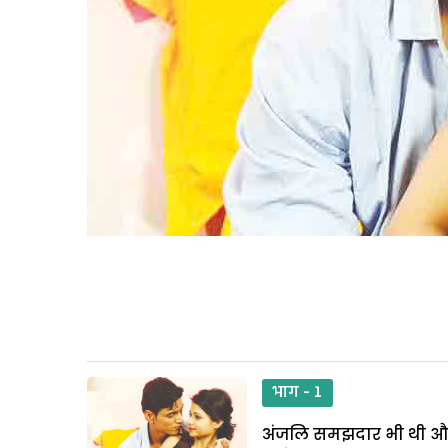
भाग - 1
अंजलि समझदार भी थी और ध