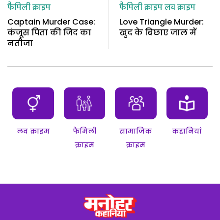
फैमिली क्राइम
फैमिली क्राइम
लव क्राइम
Captain Murder Case:
Love Triangle Murder:
कंजूस पिता की जिद का
खुद के बिछाए जाल में
नतीजा
लव क्राइम
फैमिली
सामाजिक
कहानियां
क्राइम
क्राइम