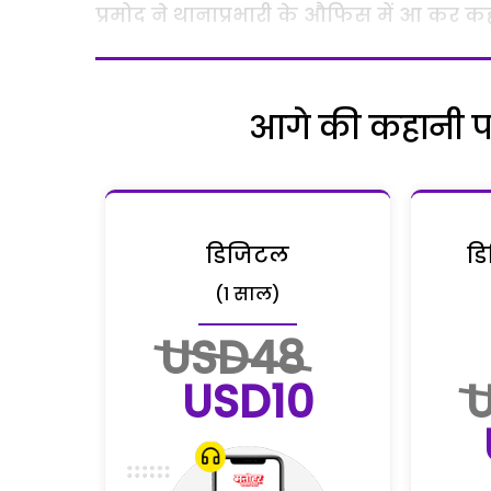
प्रमोद
ने
थानाप्रभारी
के
औफिस
में
आ
कर
कह
आगे की कहानी पढ़
डिजिटल
डि
(1 साल)
USD48
USD10