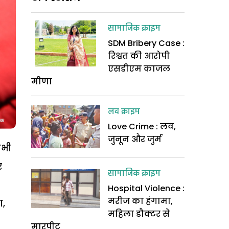
सामाजिक क्राइम
SDM Bribery Case :
रिश्वत की आरोपी
एसडीएम काजल
मीणा
लव क्राइम
Love Crime : लव,
जुनून और जुर्म
भी
र
सामाजिक क्राइम
Hospital Violence :
मरीज का हंगामा,
ा
,
महिला डौक्टर से
मारपीट