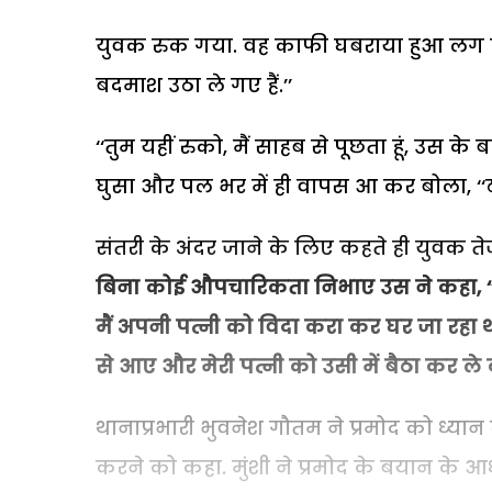
युवक
रुक
गया
.
वह
काफी
घबराया
हुआ
लग
बदमाश
उठा
ले
गए
हैं
.’’
‘‘
तुम
यहीं
रुको
,
मैं
साहब
से
पूछता
हूं
,
उस
के
ब
घुसा
और
पल
भर
में
ही
वापस
आ
कर
बोला
, ‘‘
संतरी
के
अंदर
जाने
के
लिए
कहते
ही
युवक
ते
बिना कोई औपचारिकता निभाए उस ने कहा, ‘‘साहब
मैं अपनी पत्नी को विदा करा कर घर जा रहा
से आए और मेरी पत्नी को उसी में बैठा कर ले
थानाप्रभारी
भुवनेश
गौतम
ने
प्रमोद
को
ध्यान
करने
को
कहा
.
मुंशी
ने
प्रमोद
के
बयान
के
आध