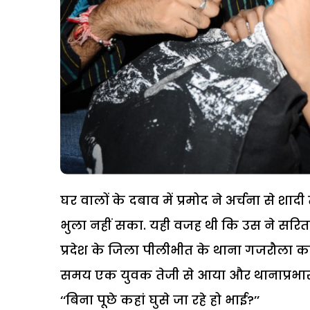
घर
वालों
के
दबाव
में
प्रमोद
ने
अर्चना
से
शादी
भुला
नहीं
सका
.
यही
वजह
थी
कि
उस
ने
सरित
प्रदेश
के
जिला
पीलीभीत
के
थाना
गजरौला
क
समय
एक
युवक
तेजी
से
आया
और
थानाप्रभा
‘‘
बिना
पूछे
कहां
घुसे
जा
रहे
हो
भाई
?’’