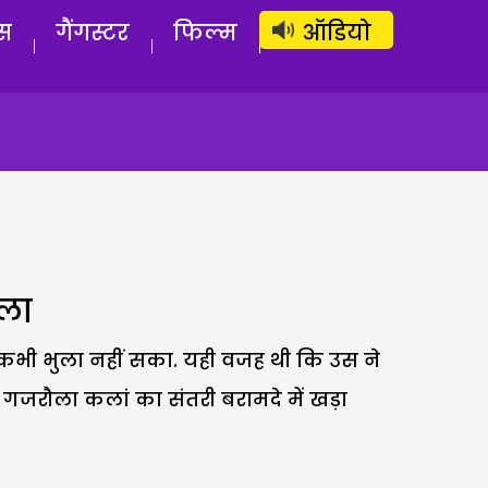
लॉग इन
सब्सक्राइब करें
स
गैंगस्टर
फिल्म
ऑडियो
गला
ो कभी भुला नहीं सका. यही वजह थी कि उस ने
ा गजरौला कलां का संतरी बरामदे में खड़ा