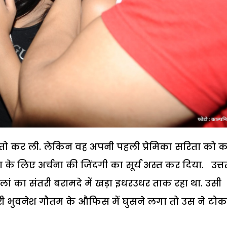
तो
कर
ली
.
लेकिन
वह
अपनी
पहली
प्रेमिका
सरिता
को
क
ा
के
लिए
अर्चना
की
जिंदगी
का
सूर्य
अस्त
कर
दिया
.
उत्त
लां
का
संतरी
बरामदे
में
खड़ा
इधरउधर
ताक
रहा
था
.
उसी
री
भुवनेश
गौतम
के
औफिस
में
घुसने
लगा
तो
उस
ने
टोक