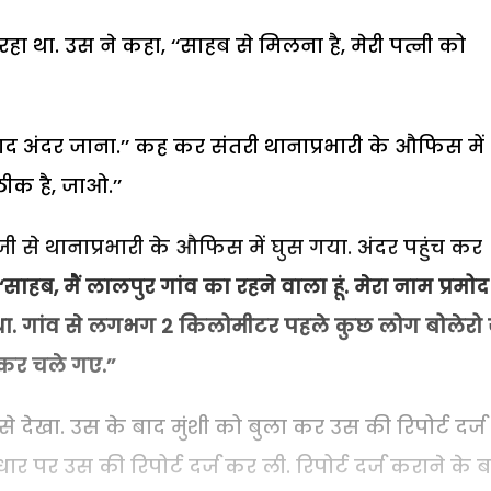
रहा
था
.
उस
ने
कहा
, ‘‘
साहब
से
मिलना
है
,
मेरी
पत्नी
को
ाद
अंदर
जाना
.’’
कह
कर
संतरी
थानाप्रभारी
के
औफिस
में
ठीक
है
,
जाओ
.’’
जी
से
थानाप्रभारी
के
औफिस
में
घुस
गया
.
अंदर
पहुंच
कर
, मैं लालपुर गांव का रहने वाला हूं. मेरा नाम प्रमोद 
 था. गांव से लगभग 2 किलोमीटर पहले कुछ लोग बोलेरो
 कर चले गए.’’
से
देखा
.
उस
के
बाद
मुंशी
को
बुला
कर
उस
की
रिपोर्ट
दर्ज
ार
पर
उस
की
रिपोर्ट
दर्ज
कर
ली
.
रिपोर्ट
दर्ज
कराने
के
ब