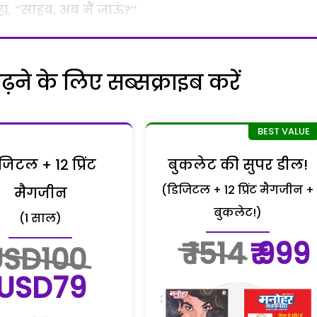
ा
, ‘‘
साहब
,
अब
मैं
जाऊं
?’’
ने के लिए सब्सक्राइब करें
जिटल + 12 प्रिंट
बुकलेट की सुपर डील!
(डिजिटल + 12 प्रिंट मैगजीन +
मैगजीन
बुकलेट!)
(1 साल)
₹ 1514
₹ 999
USD100
USD79