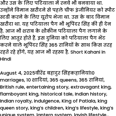
और उस के लिए पटियाला में रनवे भी बनवाया था.
उन्होंने विमान खरीदने से पहले चीफ इंजीनियर को स्पौट
स्टडी करने के लिए यूरोप भेजा था. उस के बाद विमान
खरीदा था. यह पटियाला पैग भी भूपिंदर सिंह की ही देन
है. आज भी शराब के
शौकीन पटियाला
पैग लगाने के
लिए आतुर होते हैं. इस दुनिया को
पटियाला
पैग भेंट
करने वाले भूपिंदर सिंह 365 रानियों के साथ किस तरह
रहते रहे होंगे, यह आज भी रहस्य है. Short Kahani in
Hindi
Posted
Author
Categories
Tags
August 4, 2025
वीरेंद्र बहादुर सिंह
कहानियां
10
on
marriages
,
10 शादियां
,
365 queens
,
365 रानियां
,
British rule
,
entertaining story
,
extravagant king
,
flamboyant king
,
historical tale
,
Indian history
,
Indian royalty
,
indulgence
,
King of Patiala
,
king
queen story
,
king’s children
,
king’s lifestyle
,
king’s
unique system
,
lantern system
,
lavish lifestyle.
,