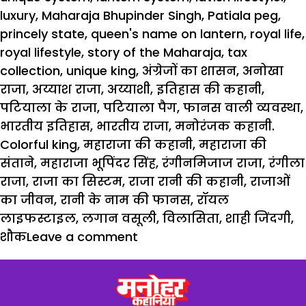
luxury
,
Maharaja Bhupinder Singh
,
Patiala peg
,
princely state
,
queen's name on lantern
,
royal life
,
royal lifestyle
,
story of the Maharaja
,
tax
collection
,
unique king
,
अंग्रेजों का शासन
,
अनोखा
राजा
,
अय्याश राजा
,
अय्याशी
,
इतिहास की कहानी
,
पटियाला के राजा
,
पटियाला पैग
,
फानस वाली व्यवस्था
,
भारतीय इतिहास
,
भारतीय राजा
,
मनोरंजक कहानी.
Colorful king
,
महाराजा की कहानी
,
महाराजा की
संताने
,
महाराजा भूपिंदर सिंह
,
रंगीनमिजाज राजा
,
रंगीला
राजा
,
राजा का सिस्टम
,
राजा रानी की कहानी
,
राजाओं
का जीवन
,
रानी के नाम की फानस
,
रॉयल
लाइफस्टाइल
,
लगान वसूली
,
विलासिता
,
शाही जिंदगी
,
शौक
Leave a comment