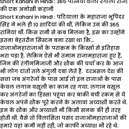
Short Kahani in Hindi : 365 पत्नियों वाला रंगीला राजा
की एक अनोखी कहानी
Short Kahani in Hindi : पटियाला के महाराजा भूपिंदर
सिंह ने भले ही 10 शादियां की थीं, लेकिन उन की 365
रानियां थीं. किस रानी से कब मिलना है, इस का उन्होंने
इतना बेहतरीन सिस्टम बना रखा था कि…
राजाओंमहाराजाओं के पराक्रम के किस्सों से इतिहास
भरा पड़ा है. लेकिन ऐसे भी तमाम राजामहाराजा हुए हैं,
जिन की रंगीनमिजाजी और शौक की चर्चा कर के आज
भी लोग दांतों तले अंगुली दबा लेते हैं. दरअसल देश की
सत्ता जब अंगरेजों के पास आई तो इन राजाओं के पास
केवल लगान वसूली का काम रह गया. लगान वसूल
कर अंगरेजों का हिस्सा पहुंचा कर बाकी बची रकम से ये
केवल अपने शौक पूरे करने के अलावा अय्याशी करते थे.
इन के शौक और अय्याशी भी किसी सनक की ही तरह
होती थी. वैसे तो विलासिता पसंद राजाओंमहाराजाओं की
हमारे यहां कमी नहीं रही, जो काफी अय्याश भी रहे थे.