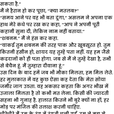
सकता है.’’
मैं ने हैरान हो कर पूछा, ‘‘क्या मतलब?’’
‘‘समय आने पर वह भी बता दूंगा,’’ असलम ने अपना एक
हाथ मेरे कंधे पर रख कर कहा, ‘‘आप ने अपनी पूरी
कहानी सुना दी, लेकिन नाम नहीं बताया.’’
‘‘शबनम.’’ मैं ने हंस कर कहा.
‘‘वाकई तुम शबनम की तरह पाक और खूबसूरत हो. तुम
कितनी हसीन हो, शायद यह तुम्हें पता नहीं. यह हम जैसे
कद्रदानों को ही पता होगा. जब से मैं ने तुम्हें देखा है, तभी
से बेचैन हूं. मैं तुम्हारा दीवाना हूं.’’
उस दिन के बाद हमें जब भी मौका मिलता, हम मिल लेते.
हर मुलाकात में वह कुछ ऐसा कह देता कि मेरा सोया
जमीर जाग उठता. वह अकसर कहता कि अगर भीख में
उजाला मिलता है तो कभी मत लेना. किसी की ज्यादती
सहना भी गुनाह है. हालात कितने भी बुरे क्यों ना हों, हर
मोड़ पर मंजिल की तलाश करनी चाहिए.
धीरेधीरे मैं उस के रंग में रंगती चली गई. उस ने मुझ से