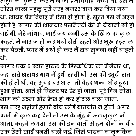
तजुर्बे को ठुकरा कर मैं ने जो प्रेमविवाह किया था, उस में
सीरत वाला पहलू पूरी तरह नजरअंदाज कर दिया गया
था. शायद प्रेमविवाह में ऐसा ही होता है. सूरत इस में अहम
होती है. सागर की शानदार पर्सनैल्टी की मैं दीवानी सी हो
गई थी. मेरे मांबाप, भाई जब कभी उस के खिलाफ कुछ
कहते, मैं नाराज हो कर घंटों रोती रहती और भूख हड़ताल
कर बैठती. प्यार में अंधी हो कर मैं सच सुनना नहीं चाहती
थी.
सागर एक 5 स्टार होटल के डिस्कोथैक का मैनेजर था,
जहां रातें शराबशबाब में डूबी रहती थीं. उस की ड्यूटी रात
की होती थी. वह सुबह घर आता तो बेहद थका और टूटा
हुआ होता. आते ही बिस्तर पर ढेर हो जाता. पूरे दिन सोता.
शाम को उठता और फ्रैश हो कर होटल चला जाता.
इस तरह महीनों हमारे बीच कोई बातचीत न होती. अगर
कभी मैं कुछ कह देती तो उस के मुंह में ऊलजुलूल जो
आता, कहने लगता. उस की इन बातों से हम दोनों के बीच
एक ऐसी खाईं बनती चली गई, जिसे पाटना नामुमकिन