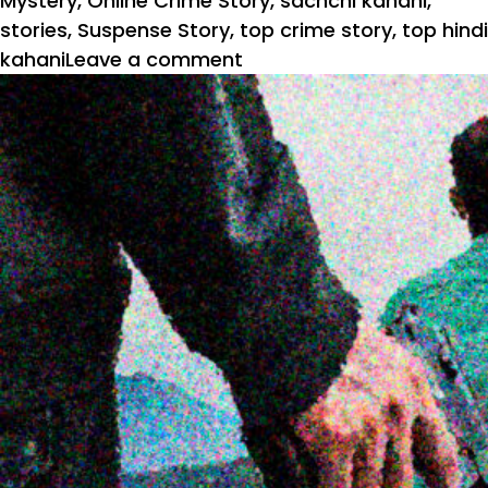
Mystery
,
Online Crime Story
,
sachchi kahani
,
stories
,
Suspense Story
,
top crime story
,
top hindi
kahani
Leave a comment