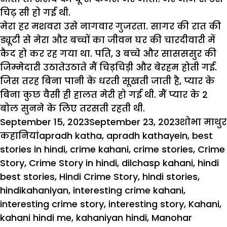
चिढ़ सी हो गई थी.
मेरा हर मशवरा उसे नागवार गुजरता. सागर की रात की
ड्यूटी से मेरा और बच्चों का जीवन घर की चारदीवारी में
कैद हो कर रह गया था. पति, 3 बच्चे और सासससुर की
जिम्मेदारी उठातेउठाते मैं चिड़चिड़ी और बेरहम होती गई.
जिस तरह बिना पानी के धरती सूखती जाती है, प्यार के
बिना कुछ वैसी ही हालत मेरी हो गई थी. मैं प्यार के 2
बोल सुनने के लिए तरसती रहती थी.
Posted
Author
September 15, 2023
September 23, 2023
शोभा माथुर
on
Tags
कहानियां
apradh katha
,
apradh kathayein
,
best
stories in hindi
,
crime kahani
,
crime stories
,
Crime
Story
,
Crime Story in hindi
,
dilchasp kahani
,
hindi
best stories
,
Hindi Crime Story
,
hindi stories
,
hindikahaniyan
,
interesting crime kahani
,
interesting crime story
,
interesting story
,
Kahani
,
kahani hindi me
,
kahaniyan hindi
,
Manohar