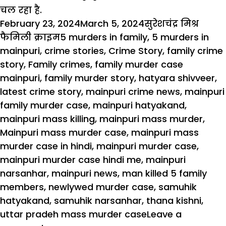
चल रहा है.
Posted
Author
Cate
February 23, 2024
March 5, 2024
सुरेशचंद्र मिश्र
on
Tags
फैमिली क्राइम
5 murders in family
,
5 murders in
mainpuri
,
crime stories
,
Crime Story
,
family crime
story
,
Family crimes
,
family murder case
mainpuri
,
family murder story
,
hatyara shivveer
,
latest crime story
,
mainpuri crime news
,
mainpuri
family murder case
,
mainpuri hatyakand
,
mainpuri mass killing
,
mainpuri mass murder
,
Mainpuri mass murder case
,
mainpuri mass
murder case in hindi
,
mainpuri murder case
,
mainpuri murder case hindi me
,
mainpuri
narsanhar
,
mainpuri news
,
man killed 5 family
members
,
newlywed murder case
,
samuhik
hatyakand
,
samuhik narsanhar
,
thana kishni
,
uttar pradeh mass murder case
Leave a