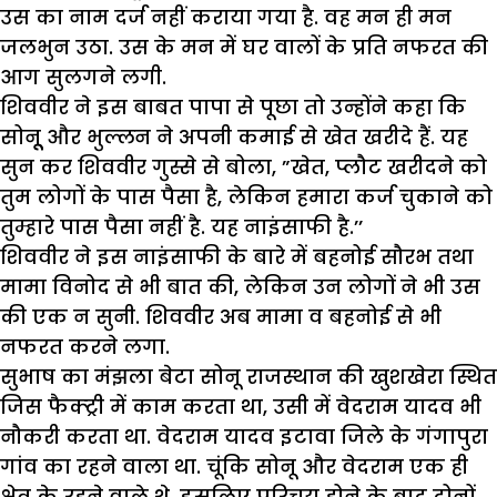
उस का नाम दर्ज नहीं कराया गया है. वह मन ही मन
जलभुन उठा. उस के मन में घर वालों के प्रति नफरत की
आग सुलगने लगी.
शिववीर ने इस बाबत पापा से पूछा तो उन्होंने कहा कि
सोनूू और भुल्लन ने अपनी कमाई से खेत खरीदे हैं. यह
सुन कर शिववीर गुस्से से बोला, ”खेत, प्लौट खरीदने को
तुम लोगों के पास पैसा है, लेकिन हमारा कर्ज चुकाने को
तुम्हारे पास पैसा नहीं है. यह नाइंसाफी है.’’
शिववीर ने इस नाइंसाफी के बारे में बहनोई सौरभ तथा
मामा विनोद से भी बात की, लेकिन उन लोगों ने भी उस
की एक न सुनी. शिववीर अब मामा व बहनोई से भी
नफरत करने लगा.
सुभाष का मंझला बेटा सोनू राजस्थान की खुशखेरा स्थित
जिस फैक्ट्री में काम करता था, उसी में वेदराम यादव भी
नौकरी करता था. वेदराम यादव इटावा जिले के गंगापुरा
गांव का रहने वाला था. चूंकि सोनू और वेदराम एक ही
क्षेत्र के रहने वाले थे, इसलिए परिचय होने के बाद दोनों