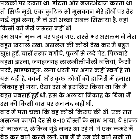
पलकों पर रखता था. डांटता और नजरअंदाज करता था
तो सिर्फ मुझे. एक कुटिल सी मुसकान मेरे होंठों पर तैर
गई. मुझे लगा, मैं ने उसे अच्छा सबक सिखाया है. वहां
किसी को मेरी जरूरत नहीं थी.
हम अपने मुकाम पर पहुंच गए. रास्ते भर असलम ने मेरा
बहुत खयाल रखा. असलम की कोठी देख कर मैं बहुत
खुश हुई. चारों तरफ बगीचे, फूलों से लदे पेड़, पिछवाड़े
बहता झरना, जगहजगह लालनीलीपीली बत्तियां, फैंसी
परदे, झाड़फानूस. लगा धरती पर अगर कहीं स्वर्ग है तो
बस यहीं है. काजी और कुछ लोगों की हाजिरी में हमारा
निकाह हो गया. ऐसा उस ने इसलिए किया था कि मैं
बहुत घबराई हुई थी. इस के अलावा निकाह के बिना मैं
उस की किसी बात पर रजामंद नहीं थी.
बाद में पता चला कि वह कोठी किराए की थी. एक रात
असलम काफी देर से 8-10 दोस्तों के साथ आया. वे शक्ल
से मालदार, लेकिन गुंडे नजर आ रहे थे. वे एक कमरे में
बैठ कर बातें करने लगे. जब मैं ने उन की बातें सुनीं तो