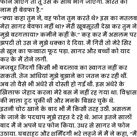
फोन आएंगे तो तू उस के साथ भाग जाएगी. औरत का
नाम ही बेवफा है.’’
‘‘क्या कहा तुम ने, वह फोन तुम करते थे? इस का मतलब
मेरा सागर बेवफा नहीं था? मेरी खूबसूरती देख कर तुम ने
मुझे बरगलाया? कमीने कहीं के.’’ कह कर मैं असलम पर
झपटी तो उस ने मुझे धक्का दे दिया. मैं गिरी तो मेरे सिर
से खून का फव्वारा फूट पड़ा. सागर और बच्चों को याद
कर के मैं रोने लगी.
मजबूर जिंदगी किसी भी बदलाव का स्वागत नहीं कर
सकती. तेज आंधियां मुझे बुझाने का जतन कर रही थीं.
अब तो वैसे भी अंधेरे से दोस्ती हो गई थी. इस अंधेरे के
खिलाफ जेहाद करना मेरे बस में नहीं रह गया था. विश्वास
की माला टूट चुकी थी और मनके बिखर चुके थे.
इतनी चोट खाने के बाद भी मैं किसी तरह उठी. असलम
के जाने के पदचाप मुझे राहत दे रहे थे. आज इतने सालों
बाद मैं ने अपने घर फोन किया. उधर से सागर ने फोन
उठाया. घबराहट और शर्मिंदगी भरे लहजे में मैं ने कहा, ‘‘मैं