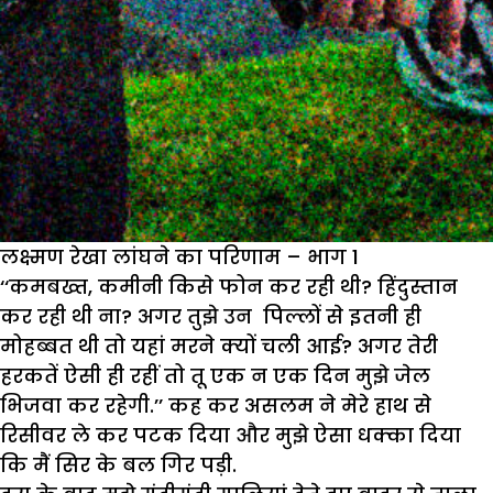
लक्ष्मण रेखा लांघने का परिणाम – भाग 1
‘‘कमबख्त, कमीनी किसे फोन कर रही थी? हिंदुस्तान
कर रही थी ना? अगर तुझे उन पिल्लों से इतनी ही
मोहब्बत थी तो यहां मरने क्यों चली आई? अगर तेरी
हरकतें ऐसी ही रहीं तो तू एक न एक दिन मुझे जेल
भिजवा कर रहेगी.’’ कह कर असलम ने मेरे हाथ से
रिसीवर ले कर पटक दिया और मुझे ऐसा धक्का दिया
कि मैं सिर के बल गिर पड़ी.