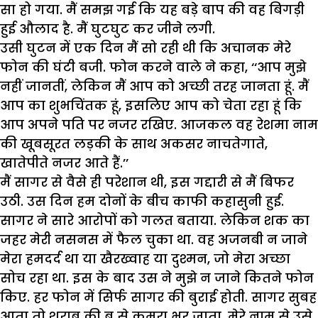
सा हो गया. मैं समझ गई कि यह बड़े बाप की वह बिगड़ी
हुई औलाद है. मैं घुटघुट कर जीने लगी.
उसी घुटन में एक दिन मैं सो रही थी कि अचानक मेरे
फोन की घंटी बजी. फोन करने वाले ने कहा, ‘‘आप मुझे
नहीं जानतीं, लेकिन मैं आप को अच्छी तरह जानता हूं. मैं
आप का शुभचिंतक हूं, इसलिए आप को चेता रहा हूं कि
आप अपने पति पर नजर रखिए. आजकल वह रेशमा नाम
की खूबसूरत लड़की के साथ अकसर नाचतेगाते,
खातेपीते नजर आते हैं.’’
मैं सागर से वैसे ही परेशान थी, इस गद्दारी से मैं बिफर
उठी. उस दिन हम दोनों के बीच काफी कहासुनी हुई.
सागर ने सारे आरोपों को गलत बताया. लेकिन शक का
जहर मेरी नसनस में फैल चुका था. वह अजनबी न जाने
मेरा हमदर्द था या खैरख्वाह या दुश्मन, जो मेरा अच्छा
सोच रहा था. इस के बाद उस ने मुझे न जाने कितने फोन
किए. हर फोन में सिर्फ सागर की बुराई होती. सागर सुबह
आता तो शराब की बू से कमरा भर जाता. मेरे नाम से उसे