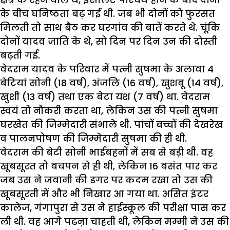
के बीच घनिष्ठता बढ़ गई थी. जब भी दोनों को फुरसत
मिलती तो साथ बैठ कर घरगांव की बातें करते थे. चूंकि
दोनों यादव जाति के थे, सो दिन पर दिन उन की दोस्ती
बढ़ती गई.
वेदराम यादव के परिवार में पत्नी सुषमा के अलावा 4
बेटियां सोनी (18 वर्ष), अंजलि (16 वर्ष), खुशबू (14 वर्ष),
खुशी (13 वर्ष) तथा एक बेटा यश (7 वर्ष) था. वेदराम
स्वयं तो नौकरी करता था, लेकिन उस की पत्नी सुषमा
घरखेत की जिम्मेदारी संभाले थी. पांचों बच्चों की देखरेख
व पालनपोषण की जिम्मेदारी सुषमा की ही थी.
वेदराम की बेटी सोनी भाईबहनों में सब से बड़ी थी. वह
खूबसूरत तो बचपन से ही थी, लेकिन 16 बसंत पार कर
जब उस ने जवानी की डगर पर कदम रखा तो उस की
खूबसूरती में और भी निखार आ गया था. असित इंटर
कालेज, गंगापुरा से उस ने हाईस्कूल की परीक्षा पास कर
ली थी. वह आगे पढऩा चाहती थी, लेकिन मम्मी ने उस की