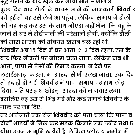
सुहागरात के बाद खुल कर नाची मौत – भाग 3
कुछ दिन बाद डौली के वापस आने की जानकारी शिववीर
को हुई तो वह उसे लेने आ पहुंचा. लेकिन सुभाष ने डौली
को यह कह कर उस के साथ नोएडा नहीं भेजा कि बहू के
जाने से घर में रोटीपानी की परेशानी होगी. क्योंकि डौली
की सास शारदा की तबियत खराब चल रही थी.
शिववीर अब 15 दिन में घर आता. 2-3 दिन रहता, उस के
बाद फिर नौकरी पर नोएडा चला जाता. लेकिन जब भी
आता, पापा से पैसों की डिमांड करता. न देने पर
लड़ाईझगड़ा करता. मां शारदा से भी उलझ जाता. एक दिन
तो हद ही हो गई. शिववीर ने पापा सुभाष पर हाथ छोड़
दिया. पति पर हाथ छोडऩा शारदा को नागवार लगा,
इसलिए वह उस से भिड़ गई और कई तमाचे शिववीर के
गाल पर जड़ दिए.
घर आतेजाते एक रोज शिववीर को पता चला कि पापा व
दोनों भाइयों ने मिल कर सड़क किनारे एक प्लौट तथा 5
बीघा उपजाऊ भूमि खरीदी है. लेकिन प्लौट व जमीन में