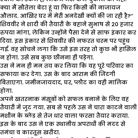
क्या मैं सौतेला बेटा हूं या फिर किसी की नाजायज
औलाद. आखिर घर में मेरी अनदेखी क्यों की जा रही है?’’
शिववीर ने शादी की तैयारी के बहाने सुभाष से 20 हजार
रुपया मांगा, लेकिन उन्होंने पैसा देने से साफ इंकार कर
दिया. इस इंकार से शिववीर की नफरत चरम पर पहुंच
गई. वह सोचने लगा कि उसे इस तरह तो कुछ भी हासिल
न होगा. उसे सब कुछ छीनना ही पड़ेगा.
उस ने मन ही मन तय कर लिया कि वह पूरे परिवार का
सफाया कर देगा. उस के बाद आराम की जिंदगी
बिताएगा. जमीनजायदाद, घर, प्लौट का वही मालिक
होगा.
अपने खतरनाक मंसूबों को सफल बनाने के लिए वह
तैयारी में जुट गया. सब से पहले उस ने चारा काटने वाली
मशीन के ब्लेड से तेज धार वाला फरसा तैयार कराया.
इस के बाद उस ने एक स्थानीय अपराधी की मदद से
तमंचा व कारतूस खरीदा.