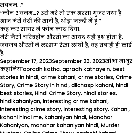
शबनम…’’
‘‘कौन शबनम…? उसे मरे तो एक अरसा गुजर गया है.
आज मेरी बेटी की शादी है, थोड़ा जल्दी में हूं.’’
कह कर सागर ने फोन काट दिया.
मेरी जैसी चरित्रहीन औरतों का शायद यही हश्र होता है.
जबजब औरतों ने लक्ष्मण रेखा लांघी है, वह तबाही ही लाई
है.
Posted
Author
September 17, 2023
September 23, 2023
शोभा माथुर
on
Tags
कहानियां
apradh katha
,
apradh kathayein
,
best
stories in hindi
,
crime kahani
,
crime stories
,
Crime
Story
,
Crime Story in hindi
,
dilchasp kahani
,
hindi
best stories
,
Hindi Crime Story
,
hindi stories
,
hindikahaniyan
,
interesting crime kahani
,
interesting crime story
,
interesting story
,
Kahani
,
kahani hindi me
,
kahaniyan hindi
,
Manohar
Kahaniyan
,
manohar kahaniyan hindi
,
Murder