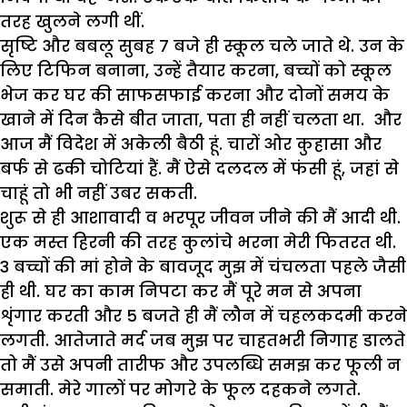
तरह खुलने लगी थीं.
सृष्टि और बबलू सुबह 7 बजे ही स्कूल चले जाते थे. उन के
लिए टिफिन बनाना, उन्हें तैयार करना, बच्चों को स्कूल
भेज कर घर की साफसफाई करना और दोनों समय के
खाने में दिन कैसे बीत जाता, पता ही नहीं चलता था. और
आज मैं विदेश में अकेली बैठी हूं. चारों ओर कुहासा और
बर्फ से ढकी चोटियां हैं. मैं ऐसे दलदल में फंसी हूं, जहां से
चाहूं तो भी नहीं उबर सकती.
शुरू से ही आशावादी व भरपूर जीवन जीने की मैं आदी थी.
एक मस्त हिरनी की तरह कुलांचे भरना मेरी फितरत थी.
3 बच्चों की मां होने के बावजूद मुझ में चंचलता पहले जैसी
ही थी. घर का काम निपटा कर मैं पूरे मन से अपना
शृंगार करती और 5 बजते ही मैं लौन में चहलकदमी करने
लगती. आतेजाते मर्द जब मुझ पर चाहतभरी निगाह डालते
तो मैं उसे अपनी तारीफ और उपलब्धि समझ कर फूली न
समाती. मेरे गालों पर मोगरे के फूल दहकने लगते.