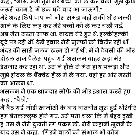
कहा, ‘‘नीरू, अभी तुम मेरे बच्चों को ले कर चलो. मुझे कुछ
जरूरी काम है, मैं एक घंटे बाद आ जाऊंगी.’’
मेरे अंदर छिपे पाप को नीरू समझ नहीं सकी और जल्दी
आने के लिए कह कर मेरे बच्चों को ले कर चली गई.
अब मेरा रास्ता साफ था. बादल घेरे हुए थे. हल्कीहल्की
बूंदे पड़ रही थीं. ठंडी हवाएं मेरी जुल्फों को बिखेर रही थीं.
अंदर की सारी जलन खत्म हो गई थी. मैं ने टैक्सी की और
होटल ताज पैलेस पहुंच गई. असलम बाहर खड़ा मेरा
इंतजार कर रहा था. उस ने हौले से मेरा हाथ पकड़ा और
मुझे होटल के बैंक्वेट हौल में ले गया. वहां हर ओर मस्ती
का आलम था.
असलम ने एक शानदार सोफे की ओर इशारा करते हुए
कहा, ‘‘बैठो.’’
मैं बैठ गई. थोड़ी खामोशी के बाद बातचीत शुरू हुई. धीरेधीरे
हम बेतकल्लुफ होते गए. उसे पता चला कि मैं बेहद दुखी
हूं. उस ने मेरी दुखती रग पकड़ ली. मेरी कहानी सुनने के
बाद उस ने कहा, ‘‘गिरने वालों को संभाल भी कौन