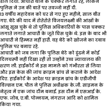
डाल दिया. आचारी थाने के चक्कर लगाते रहे, लेकिन
पुलिस ने उन की बातें पर तवज्जो नहीं दी.
13 वर्षीय महादेवन को घर से गए हुए महीने, साल बीत
गए. बेटे की याद में रोतेरोते विजयलक्ष्मी की आंखों के
आंसू सूख चुके थे तो पुलिस अधिकारियों के पास चक्कर
लगाते लगाते आचारी के जूते घिस चुके थे. इस के बाद भी
आचारी ने हिम्मत नहीं हारी. वह बेटे को खोजने का दबाव
पुलिस पर बनाए रहे.
आचारी को जब लगा कि पुलिस बेटे को ढूंढने में कोई
दिलचस्पी नहीं दिखा रही तो उन्होंने उच्च न्यायालय की
शरण ली. हाईकोर्ट ने इस मामले को गंभीरता से लिया
और इस केस की जांच क्राइम ब्रांच से कराने के आदेश
दिए. हाईकोर्ट के आदेश पर क्राइम ब्रांच के एडीजीपी
विल्सन एम. पौल ने पुलिस अधीक्षक के.जी. साइमन के
नेतृत्व में एक जांच टीम बनाई. इस टीम में एसआई के.
एफ. जोब, ए.बी. पोन्नयम, नंगराज आदि को शामिल
किया गया.