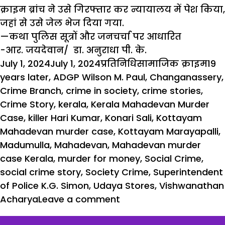
क्राइम ब्रांच ने उसे गिरफ्तार कर न्यायालय में पेश किया,
जहां से उसे जेल भेज दिया गया.
—कथा पुलिस सूत्रों और जनचर्चा पर आधारित
-आर. जयदेवान/ डा. अनुराधा पी. के.
Posted
Author
Categories
Tag
July 1, 2024
July 1, 2024
प्रतिनिधि
सामाजिक क्राइम
19
on
years later
,
ADGP Wilson M. Paul
,
Changanassery
,
Crime Branch
,
crime in society
,
crime stories
,
Crime Story
,
kerala
,
Kerala Mahadevan Murder
Case
,
killer Hari Kumar
,
Konari Sali
,
Kottayam
Mahadevan murder case
,
Kottayam Marayapalli
,
Madumulla
,
Mahadevan
,
Mahadevan murder
case Kerala
,
murder for money
,
Social Crime
,
social crime story
,
Society Crime
,
Superintendent
of Police K.G. Simon
,
Udaya Stores
,
Vishwanathan
Acharya
Leave a comment