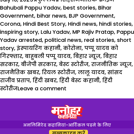
on
Bahubali Pappu Yadav
,
best stories
,
Bihar
Government
,
bihar news
,
BJP Government
,
Corona
,
Hindi Best Story
,
Hindi news
,
hindi stories
,
inspiring story
,
Lalu Yadav
,
MP Rajiv Pratap
,
Pappu
Yadav arrested
,
political news
,
real stories
,
short
story
,
इंस्पायरिंग कहानी
,
कोरोना
,
पप्पू यादव को
गिरफ्तार
,
बाहुबली पप्पू यादव
,
बिहार न्यूज
,
बिहार
सरकार
,
बीजेपी सरकार
,
बेस्ट स्टोरीज
,
राजनीतिक न्यूज
,
राजनैतिक खबर
,
रियल स्टोरीज
,
लालू यादव
,
सांसद
राजीव प्रताप
,
हिंदी खबर
,
हिंदी बेस्ट कहानी
,
हिंदी
स्टोरीज
Leave a comment
अनलिमिटेड कहानियां-आर्टिकल पढ़ने के लिए
सब्सक्राइब करें