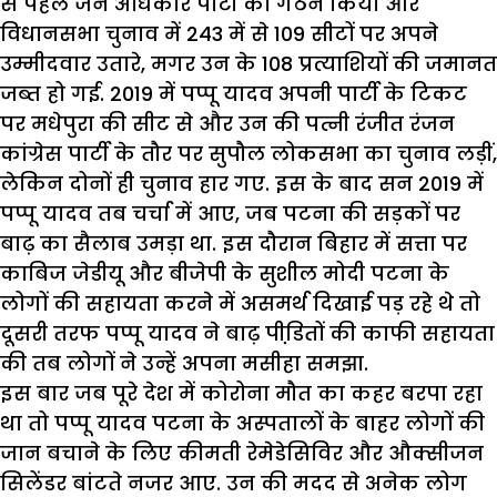
से पहले जन अधिकार पार्टी का गठन किया और
विधानसभा चुनाव में 243 में से 109 सीटों पर अपने
उम्मीदवार उतारे, मगर उन के 108 प्रत्याशियों की जमानत
जब्त हो गई. 2019 में पप्पू यादव अपनी पार्टी के टिकट
पर मधेपुरा की सीट से और उन की पत्नी रंजीत रंजन
कांग्रेस पार्टी के तौर पर सुपौल लोकसभा का चुनाव लड़ीं,
लेकिन दोनों ही चुनाव हार गए. इस के बाद सन 2019 में
पप्पू यादव तब चर्चा में आए, जब पटना की सड़कों पर
बाढ़ का सैलाब उमड़ा था. इस दौरान बिहार में सत्ता पर
काबिज जेडीयू और बीजेपी के सुशील मोदी पटना के
लोगों की सहायता करने में असमर्थ दिखाई पड़ रहे थे तो
दूसरी तरफ पप्पू यादव ने बाढ़ पीडि़तों की काफी सहायता
की तब लोगों ने उन्हें अपना मसीहा समझा.
इस बार जब पूरे देश में कोरोना मौत का कहर बरपा रहा
था तो पप्पू यादव पटना के अस्पतालों के बाहर लोगों की
जान बचाने के लिए कीमती रेमेडेसिविर और औक्सीजन
सिलेंडर बांटते नजर आए. उन की मदद से अनेक लोग