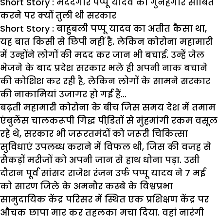
Short Story : मददगार पप्पू यादव को गुनहगार साबित
करने पर क्यों तुली थी सरकार
Short Story : बाहुबली पप्पू यादव का अतीत कैसा था,
यह बात किसी से छिपी नहीं है. लेकिन कोरोना महामारी
में उन्होंने लोगों की मदद कर जान भी बचाई. उन्हें जेल
भेजने के बाद प्रदेश सरकार भले ही अपनी नाक बचाने
की कोशिश कर रही है, लेकिन लोगों के सामने सरकार
की नाकामियां उजागर हो गई हैं…
बढ़ती महामारी कोरोना के बीच जिस समय देश में तमाम
एंबुलेंस चालकरूपी गिद्ध पीडि़तों से मुंहमांगी रकम वसूल
रहे थे, सरकार भी जरूरतमंदों को जरूरी चिकित्सा
सुविधाएं उपलब्ध कराने में विफल थी, जिस की वजह से
सैकड़ों मरीजों को अपनी जान से हाथ धोना पड़ा. उसी
दौरान पूर्व सांसद राजेश रंजन उर्फ पप्पू यादव ने 7 मई
को सारण जिले के अमनौर कस्बे के विश्वप्रभा
सामुदायिक केंद्र परिसर में स्थित एक प्रशिक्षण केंद्र पर
औचक छापा मार कर तहलका मचा दिया. वहां नारंगी