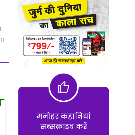
प
या
मनोहर कहानियां
सब्सक्राइब करें