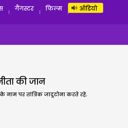
लॉग इन
सब्सक्राइब करें
स
गैंगस्टर
फिल्म
ऑडियो
ई अनीता की जान
नाम पर तांत्रिक जादूटोना करते रहे.