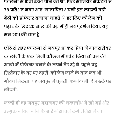
फालना से 10वीं कक्षा पास की थी. फिर सीनियर सेकैंडरी में
78 प्रतिशत नंबर आए. मातापिता अपनी इस लाडली बड़ी
बेटी को प्रोफेसर बनाना चाहते थे. इसलिए कौलेज की
पढ़ाई के लिए 20 साल की उम्र में ही जयपुर भेज दिया. यह
सन 2011 की बात है.
छोटे से शहर फालना से जयपुर आ कर प्रिया ने मानसरोवर
कालोनी के एक निजी कौलेज में प्रवेश लिया तो उस की
आंखों में प्रोफेसर बनने के सपने तैर रहे थे. पहले वह
रिश्तेदार के घर पर ठहरी. कौलेज जाने के बाद जब भी
मौका मिलता, वह जयपुर में घूमती. कभीकभी दिन ढले घर
लौटती.
जल्दी ही वह जयपुर महानगर की चकाचौंध में खो गई और
उन्मुक्त जीवन जीने के बारे में सोचने लगी, जिस में ना