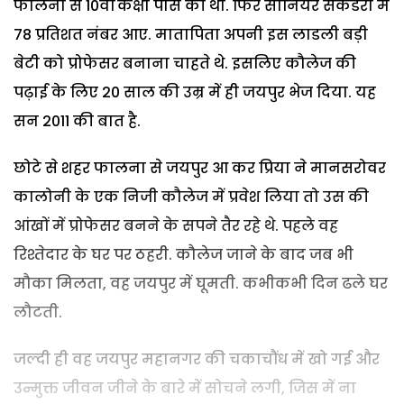
फालना से 10वीं कक्षा पास की थी. फिर सीनियर सेकैंडरी में
78 प्रतिशत नंबर आए. मातापिता अपनी इस लाडली बड़ी
बेटी को प्रोफेसर बनाना चाहते थे. इसलिए कौलेज की
पढ़ाई के लिए 20 साल की उम्र में ही जयपुर भेज दिया. यह
सन 2011 की बात है.
छोटे से शहर फालना से जयपुर आ कर प्रिया ने मानसरोवर
कालोनी के एक निजी कौलेज में प्रवेश लिया तो उस की
आंखों में प्रोफेसर बनने के सपने तैर रहे थे. पहले वह
रिश्तेदार के घर पर ठहरी. कौलेज जाने के बाद जब भी
मौका मिलता, वह जयपुर में घूमती. कभीकभी दिन ढले घर
लौटती.
जल्दी ही वह जयपुर महानगर की चकाचौंध में खो गई और
उन्मुक्त जीवन जीने के बारे में सोचने लगी, जिस में ना