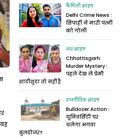
फैमिली क्राइम
Delhi Crime News :
सिपाही ने मारी पत्नी
को गोली
लव क्राइम
Chhattisgarh
Murder Mystery :
पहले देख लें प्रेमी
उस
शादीशुदा तो नहीं है
राजनीतिक क्राइम
Bulldozer Action :
पर
यूनिवर्सिटी पर
 वह
चलेगा भगवा
बुलडोजर?