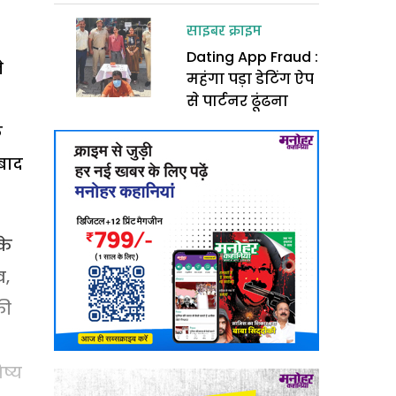
साइबर क्राइम
Dating App Fraud :
े
महंगा पड़ा डेटिंग ऐप
से पार्टनर ढूंढना
े
बाद
के
व,
की
ष्य