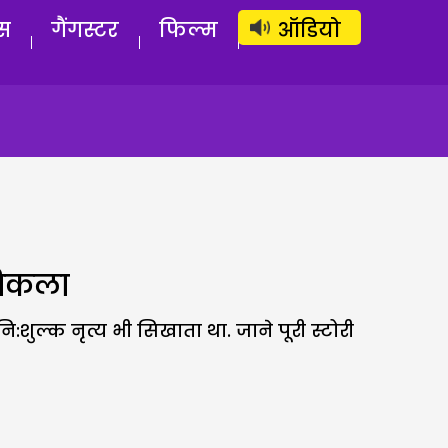
लॉग इन
सब्सक्राइब करें
स
गैंगस्टर
फिल्म
ऑडियो
निकला
शुल्क नृत्य भी सिखाता था. जाने पूरी स्टोरी