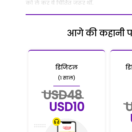
को ले कर वे चिंतित जरूर थीं.
आगे की कहानी पढ़
डिजिटल
डि
(1 साल)
USD48
USD10