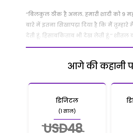
‘‘बिलकुल ठीक है अनल. हमारी शादी को 9 महीन
बारे में इतना सिखापढ़ा दिया है कि मैं तुम्हारे म
देती हूं. हिसाबकिताब भी देख लेती हूं.’’ शीतल 
आगे की कहानी पढ़
डिजिटल
डि
(1 साल)
USD48