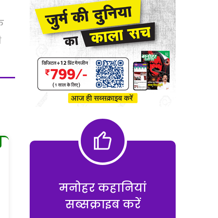
े
ी
मनोहर कहानियां
सब्सक्राइब करें