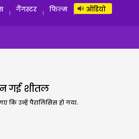
लॉग इन
सब्सक्राइब करें
स
गैंगस्टर
फिल्म
ऑडियो
ी बन गई शीतल
गए कि उन्हें पैरालिसिस हो गया.