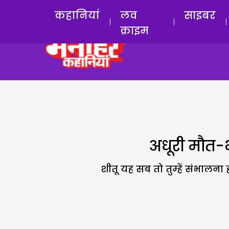
कहानियां
लव
साइबर
क्राइम
अधूरी मौत-भ
शीतू यह सब तो तुम्हें संभालना