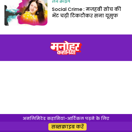
लव क्राइम
Social Crime : मजहबी सोच की
भेंट चढ़ी टिकटौकर सना यूसुफ
अनलिमिटेड कहानियां-आर्टिकल पढ़ने के लिए
सब्सक्राइब करें