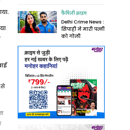
’
ाया.
फैमिली क्राइम
Delhi Crime News :
गया
सिपाही ने मारी पत्नी
को गोली
न
बाई
से
ैस
ा