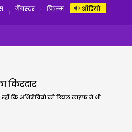
लॉग इन
सब्सक्राइब करें
स
गैंगस्टर
फिल्म
ऑडियो
का किरदार
हीं कि अभिनेत्रियों को रियल लाइफ में भी