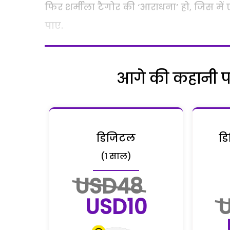
फिर शर्मीला टैगोर की ‘आराधना’ हो, जिस म
पाए.
आगे की कहानी पढ़
डिजिटल
डि
(1 साल)
USD48
USD10