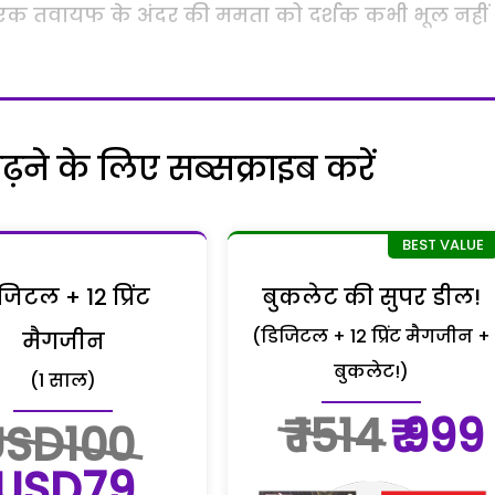
ें एक तवायफ के अंदर की ममता को दर्शक कभी भूल नहीं
ने के लिए सब्सक्राइब करें
जिटल + 12 प्रिंट
बुकलेट की सुपर डील!
(डिजिटल + 12 प्रिंट मैगजीन +
मैगजीन
बुकलेट!)
(1 साल)
₹ 1514
₹ 999
USD100
USD79