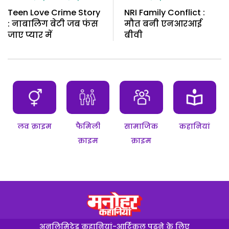
Teen Love Crime Story
NRI Family Conflict :
: नाबालिग बेटी जब फंस
मौत बनी एनआरआई
जाए प्यार में
बीवी
लव क्राइम
फैमिली
सामाजिक
कहानियां
क्राइम
क्राइम
अनलिमिटेड कहानियां-आर्टिकल पढ़ने के लिए