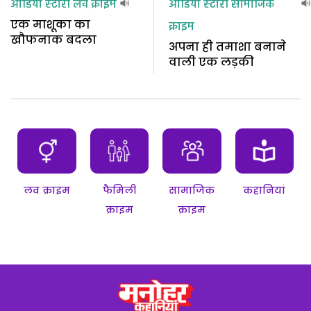
ऑडियो स्टोरी
लव क्राइम
ऑडियो स्टोरी
सामाजिक
एक माशूका का
क्राइम
खौफनाक बदला
अपना ही तमाशा बनाने
वाली एक लड़की
लव क्राइम
फैमिली
सामाजिक
कहानियां
क्राइम
क्राइम