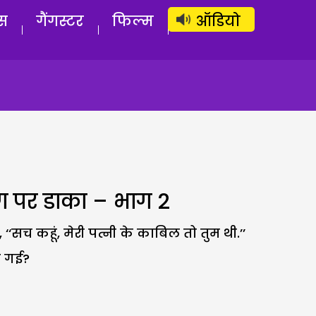
लॉग इन
सब्सक्राइब करें
स
गैंगस्टर
फिल्म
ऑडियो
ाग पर डाका – भाग 2
सच कहूं, मेरी पत्नी के काबिल तो तुम थी.’’
आ गई?