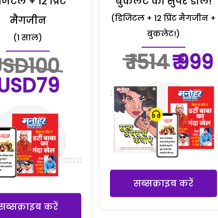
जिटल + 12 प्रिंट
बुकलेट की सुपर डील!
(डिजिटल + 12 प्रिंट मैगजीन +
मैगजीन
बुकलेट!)
(1 साल)
₹ 1514
₹ 999
USD100
USD79
सब्सक्राइब करें
सब्सक्राइब करें