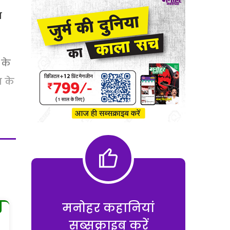
ज
 के
व के
मनोहर कहानियां
सब्सक्राइब करें