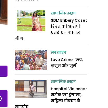
सामाजिक क्राइम
SDM Bribery Case :
रिश्वत की आरोपी
एसडीएम काजल
मीणा
लव क्राइम
Love Crime : लव,
जुनून और जुर्म
सामाजिक क्राइम
Hospital Violence :
मरीज का हंगामा,
महिला डौक्टर से
मारपीट