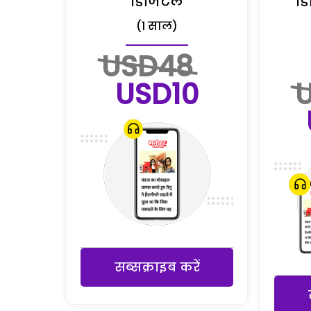
डिजिटल
डि
(1 साल)
USD48
USD10
सब्सक्राइब करें