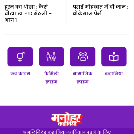
हुस्न का धोखा : कैसे
पराई मोहब्बत में दी जान :
धोखा खा गए सेठजी –
धोकेबाज प्रेमी
भाग 1
लव क्राइम
फैमिली
सामाजिक
कहानियां
क्राइम
क्राइम
अनलिमिटेड कहानियां-आर्टिकल पढ़ने के लिए